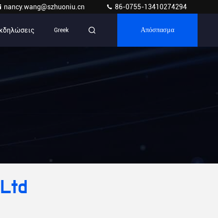
nancy.wang@szhuoniu.cn
86-0755-13410274294
κδηλώσεις
Greek
Απόσπασμα
,Ltd