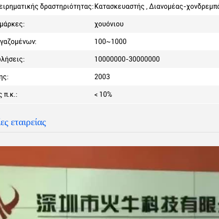
ειρηματικής δραστηριότητας:
Κατασκευαστής , Διανομέας-χονδρεμπό
μάρκες:
χουόνιου
ργαζομένων:
100~1000
λήσεις:
10000000-30000000
ης:
2003
 π.κ.:
< 10%
ς εταιρείας