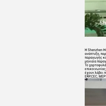
Η Shenzhen Hu
ανάπτυξη, πα
παραγωγής κα
μηνιαία παρα
Το χαρτοφυλά
επικοινωνίας
έχουν λάβει π
ERP,CEC, MEPS