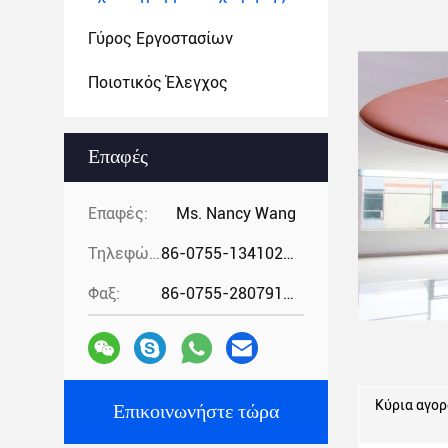
Γύρος Εργοστασίων
Ποιοτικός Έλεγχος
Επαφές
Επαφές:
Ms. Nancy Wang
Τηλεφώνημα:
86-0755-13410274294
Φαξ:
86-0755-28079166
Κύρια αγορ
Επικοινωνήστε τώρα