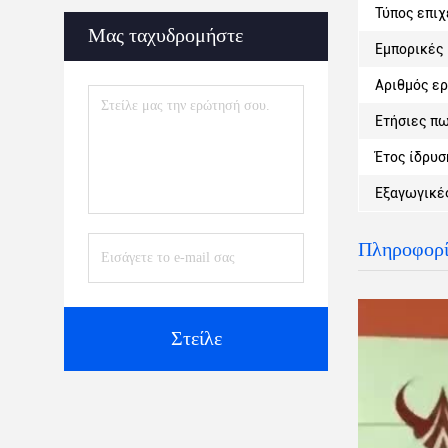
Τύπος επιχ
Μας ταχυδρομήστε
Εμπορικές 
Αριθμός ε
Ετήσιες πω
Έτος ίδρυσ
Εξαγωγικές
Πληροφορίε
Στείλε