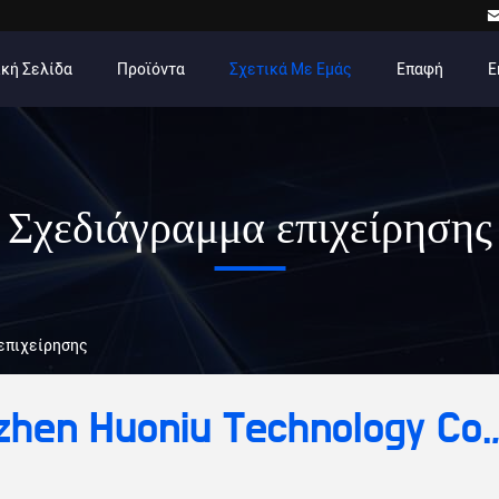
κή Σελίδα
Προϊόντα
Σχετικά Με Εμάς
Επαφή
Ε
Σχεδιάγραμμα επιχείρησης
 επιχείρησης
hen Huoniu Technology Co.