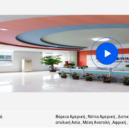
ά:
Βόρεια Αμερική , Νότια Αμερική , Δυτι
ατολική Ασία , Μέση Ανατολή , Αφρική ,