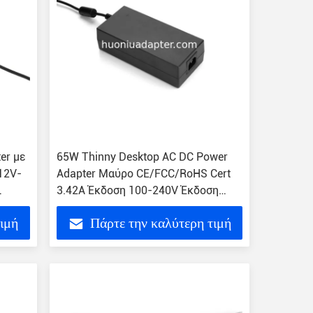
er με
65W Thinny Desktop AC DC Power
12V-
Adapter Μαύρο CE/FCC/RoHS Cert
3.42A Έκδοση 100-240V Έκδοση
1.5m Καλώδιο
τιμή
Πάρτε την καλύτερη τιμή