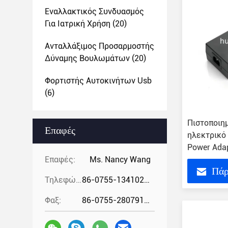
Εναλλακτικός Συνδυασμός
Για Ιατρική Χρήση
(20)
Ανταλλάξιμος Προσαρμοστής
Δύναμης Βουλωμάτων
(20)
Φορτιστής Αυτοκινήτων Usb
(6)
Πιστοποιη
Επαφές
ηλεκτρικό 
Power Adap
Επαφές:
Ms. Nancy Wang
Πάρ
Τηλεφώνημα:
86-0755-13410274294
Φαξ:
86-0755-28079166