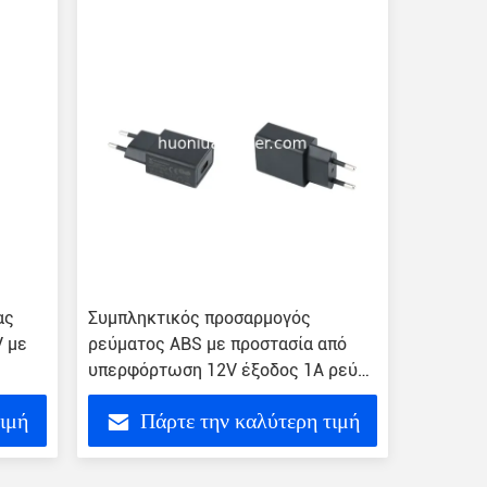
ας
Συμπληκτικός προσαρμογός
V με
ρεύματος ABS με προστασία από
υπερφόρτωση 12V έξοδος 1A ρεύμα
US plug
τιμή
Πάρτε την καλύτερη τιμή