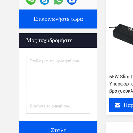
Επικοινωνήστε τώρα
Μας ταχυδρομήστε
65W Slim D
Υπερφόρτω
βραχυκύκ
Πάρ
Στείλε