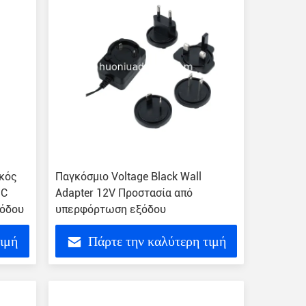
κός
Παγκόσμιο Voltage Black Wall
DC
Adapter 12V Προστασία από
σόδου
υπερφόρτωση εξόδου
τιμή
Πάρτε την καλύτερη τιμή