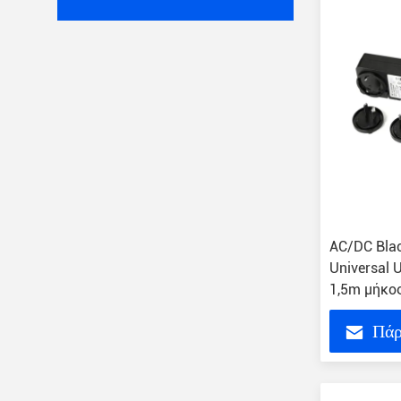
AC/DC Blac
Universal
1,5m μήκο
Πάρ