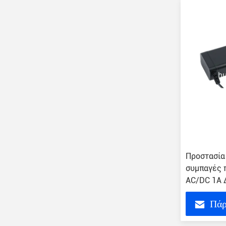
Προστασία
συμπαγές 
AC/DC 1A 
Πάρ