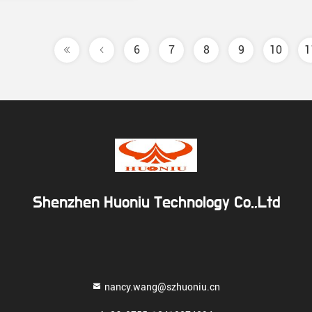
6
7
8
9
10
1
Shenzhen Huoniu Technology Co.,Ltd
nancy.wang@szhuoniu.cn