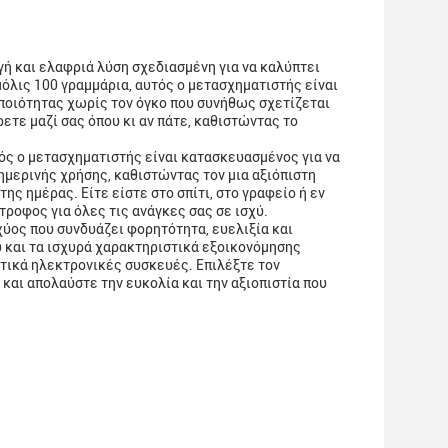
 και ελαφριά λύση σχεδιασμένη για να καλύπτει
όλις 100 γραμμάρια, αυτός ο μετασχηματιστής είναι
ποιότητας χωρίς τον όγκο που συνήθως σχετίζεται
ετε μαζί σας όπου κι αν πάτε, καθιστώντας το
ός ο μετασχηματιστής είναι κατασκευασμένος για να
θημερινής χρήσης, καθιστώντας τον μια αξιόπιστη
ης ημέρας. Είτε είστε στο σπίτι, στο γραφείο ή εν
ροφος για όλες τις ανάγκες σας σε ισχύ.
ύος που συνδυάζει φορητότητα, ευελιξία και
 και τα ισχυρά χαρακτηριστικά εξοικονόμησης
κτικά ηλεκτρονικές συσκευές. Επιλέξτε τον
αι απολαύστε την ευκολία και την αξιοπιστία που