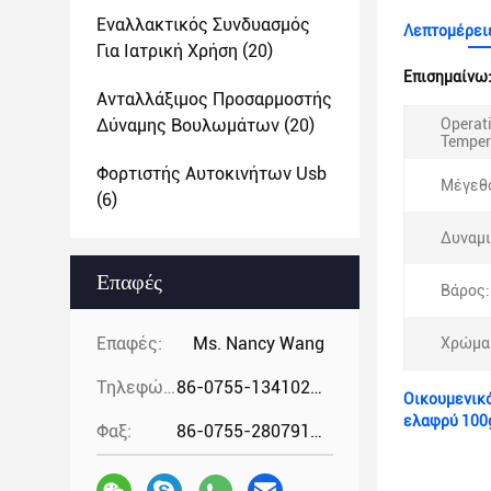
Εναλλακτικός Συνδυασμός
Λεπτομέρειε
Για Ιατρική Χρήση
(20)
Επισημαίνω
Ανταλλάξιμος Προσαρμοστής
Δύναμης Βουλωμάτων
(20)
Operat
Temper
Φορτιστής Αυτοκινήτων Usb
Μέγεθ
(6)
Δυναμι
Επαφές
Βάρος:
Επαφές:
Ms. Nancy Wang
Χρώμα
Τηλεφώνημα:
86-0755-13410274294
Οικουμενικό
ελαφρύ 100
Φαξ:
86-0755-28079166