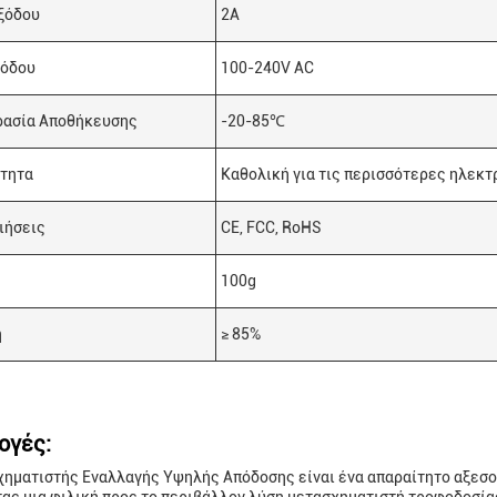
ξόδου
2A
σόδου
100-240V AC
ασία Αποθήκευσης
-20-85℃
τητα
Καθολική για τις περισσότερες ηλεκ
ιήσεις
CE, FCC, RoHS
100g
η
≥ 85%
ογές:
ηματιστής Εναλλαγής Υψηλής Απόδοσης είναι ένα απαραίτητο αξεσο