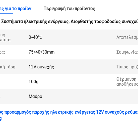
ς για το προϊόν
Περιγραφή του προϊόντος
:
Συστήματα ηλεκτρικής ενέργειας
,
Διορθωτής τροφοδοσίας συνεχού
ing
0-40℃
Αποτελεσμ
ature:
ος:
75*40*30mm
Συμφωνία:
κή τάση:
12V συνεχής
Τύπος πρίζ
Θέρμανση
100g
αποθήκευσ
:
Μαύρο
ς προσαρμογός παροχής ηλεκτρικής ενέργειας 12V συνεχούς ρεύματ
g