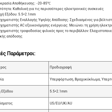
κρασία Αποθήκευσης: -20-85℃
τότητα: Καθολική για τις περισσότερες ηλεκτρονικές συσκευές
χή Εξόδου: 5.5*2.1mm
χηματιστής Εναλλαγής Υψηλής Απόδοσης: Σχεδιασμένος για βέλτιστ
χηματιστής AC εξοικονόμησης ενέργειας: Μειώνει τη χρήση ηλεκτρ
χηματιστής τροφοδοσίας φιλικός προς το περιβάλλον: Ελαχιστοποιε
κής απόδοσης
κές Παράμετροι:
τρος
Προδιαγραφή
ία
Υπερφόρτωση, Βραχυκύκλωμα, Υπερτ
 Εξόδου
5.5*2.1mm
ύσματος
US/EU/UK/AU