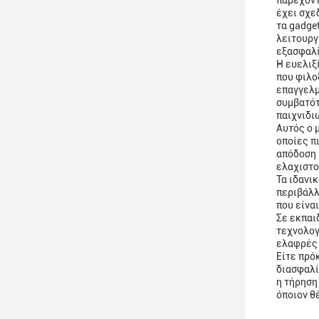
παρέχοντ
έχει σχε
τα gadge
λειτουργ
εξασφαλί
Η ευελιξ
που φιλο
επαγγελμ
συμβατότ
παιχνιδι
Αυτός ο 
οποίες π
απόδοση 
ελαχιστο
Τα ιδανι
περιβάλλ
που είνα
Σε εκπαι
τεχνολογ
ελαφρές 
Είτε πρό
διασφαλί
η τήρηση
όποιον θ