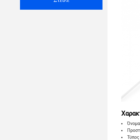
Χαρακ
Όνομα
Προστ
Τύπος