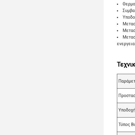
Θερμο
Συμβα
Υποδο
Μετασ
Μετασ
Μετασ
ενεργεια
Τεχνι
Παράμε
Προστασ
Υποδοχή
Τύπος Β