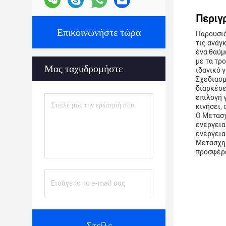
Περιγ
Επικοινωνήστε τώρα
Παρουσιά
τις ανάγ
ένα θαύμ
με τα τρ
Μας ταχυδρομήστε
ιδανικό 
Σχεδιασμ
διαρκέσε
επιλογή γ
κινήσει,
Ο Μετασχ
ενεργεια
ενέργεια
Μετασχημ
προσφέρε
Στείλε