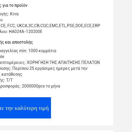
ική ανταλλαγή αποδοτικότητας ελαφρύ
 για το προϊόν
γής: Κίνα
iu
 CE, FCC, UKCA,3C,CB,CQC,EMC,ETL,PSE,DOE,ECE,ERP
έλου: HA024A-120200E
ής και αποστολής
αγγελίας min: 1000 κομμάτια
ble
λεπτομέρειες: ΧΟΡΗΓΗΣΗ ΤΗΣ ΑΠΑΙΤΗΣΗΣ ΠΕΛΑΤΩΝ
οσης: Περίπου 25 εργάσιμες ημέρες μετά την
ς κατάθεσης
ς: Τ/Τ
ροσφοράς: 2000000pcs το μήνα
ε την καλύτερη τιμή