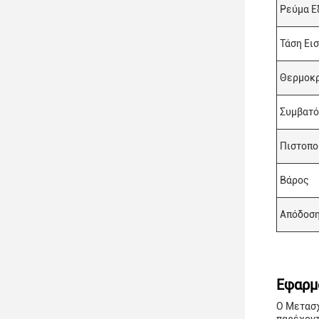
Ρεύμα Ε
Τάση Ει
Θερμοκρ
Συμβατό
Πιστοπο
Βάρος
Απόδοσ
Εφαρμ
Ο Μετασχ