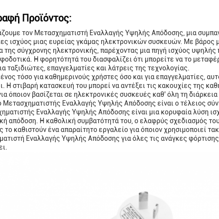
ραφή Προϊόντος:
ζουμε τον Μετασχηματιστή Εναλλαγής Υψηλής Απόδοσης, μια συμπαγή
κες ισχύος μιας ευρείας γκάμας ηλεκτρονικών συσκευών. Με βάρος μ
α της σύγχρονης ηλεκτρονικής, παρέχοντας μια πηγή ισχύος υψηλής 
οφοδοτικά. Η φορητότητά του διασφαλίζει ότι μπορείτε να το μεταφέρ
για ταξιδιώτες, επαγγελματίες και λάτρεις της τεχνολογίας.
ένος τόσο για καθημερινούς χρήστες όσο και για επαγγελματίες, αυτ
ι. Η στιβαρή κατασκευή του μπορεί να αντέξει τις κακουχίες της κα
ια όποιον βασίζεται σε ηλεκτρονικές συσκευές καθ' όλη τη διάρκεια τ
 ο Μετασχηματιστής Εναλλαγής Υψηλής Απόδοσης είναι ο τέλειος σύντ
ηματιστής Εναλλαγής Υψηλής Απόδοσης είναι μια κορυφαία λύση ισχ
κή απόδοση. Η καθολική συμβατότητά του, ο ελαφρύς σχεδιασμός του
ς το καθιστούν ένα απαραίτητο εργαλείο για όποιον χρησιμοποιεί τα
ατιστή Εναλλαγής Υψηλής Απόδοσης για όλες τις ανάγκες φόρτισης κ
ι.