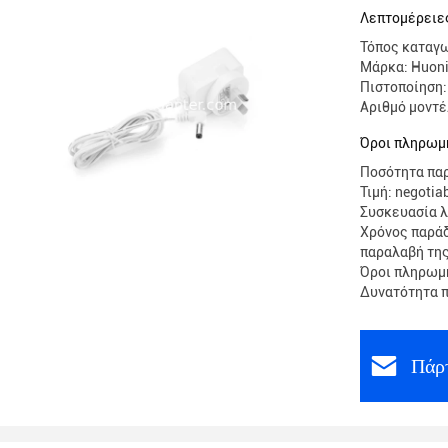
ηλεκτρον
Λεπτομέρειες
100g
Τόπος καταγω
Μάρκα: Huon
Πιστοποίηση:
Αριθμό μοντ
Όροι πληρωμ
Ποσότητα παρ
Τιμή: negotia
Συσκευασία 
Χρόνος παράδ
παραλαβή τη
Όροι πληρωμή
Δυνατότητα π
Πάρτ