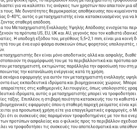
ας μια φιλική προς το περιβάλλον λύση μετασχηματιστή τροφοδοσία
διαστεί για να καλύπτει τις ανάγκες των χρηστών που απαιτούν μια α
ts τους. Με δυνατότητες θερμοκρασίας αποθήκευσης που κυμαίνοντα
ίας 0-40℃, αυτός ο μετασχηματιστής είναι κατασκευασμένος για να λ
ζοντας σταθερή απόδοση.
ία του Μετασχηματιστή Εναλλαγής Υψηλής Απόδοσης ενισχύεται περ
ξενούν τα πρότυπα US, EU, UK και AU, γεγονός που τον καθιστά ιδανικ
ατίες. Η υποδοχή εξόδου του, μεγέθους 5,5*2,1 mm, είναι μια κοινή 
ητά του με ένα ευρύ φάσμα συσκευών όπως φορητούς υπολογιστές, s
ών.
μετασχηματιστής δεν είναι μόνο αποδοτικός αλλά και ασφαλής, διαθέτ
ιστοποιούν τη συμμόρφωσή του με τα περιβαλλοντικά και πρότυπα ασ
του μετασχηματιστή, εκτιμώντας παράλληλα την αφοσίωσή του στη 
ποιώντας την κατανάλωση ενέργειας κατά τη χρήση.
κά σενάρια εφαρμογής για αυτόν τον μετασχηματιστή εναλλαγής υψηλ
οντα έως εκπαιδευτικά ιδρύματα και βιομηχανικούς χώρους. Μπορεί
ι απαραίτητες στις καθημερινές λειτουργίες, όπως υπολογιστές γρα
δευτικά ιδρύματα, αυτός ο μετασχηματιστής μπορεί να τροφοδοτήσει
ίες τάξης. Επιπλέον, η στιβαρή ποιότητα κατασκευής του το καθιστά
βιομηχανικές εφαρμογές όπου η σταθερή παροχή ρεύματος είναι κρί
κειται για προσωπική χρήση είτε για επαγγελματικές εφαρμογές, ο
ζει ότι οι συσκευές σας παραμένουν τροφοδοτημένες με τον πιο ενερ
 των προτύπων ασφαλείας και ο φιλικός προς το περιβάλλον σχεδιασ
έλει να τροφοδοτήσει τις συσκευές του αποτελεσματικά και υπεύθυν