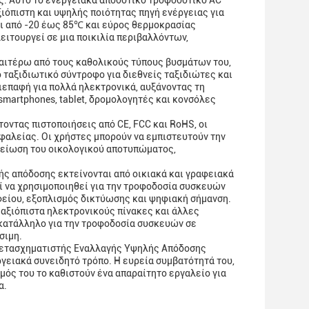
ς. Αυτό το ενεργειακά αποδοτικό τροφοδοτικό AC
ξιόπιστη και υψηλής ποιότητας πηγή ενέργειας για
ι από -20 έως 85℃ και εύρος θερμοκρασίας
ειτουργεί σε μια ποικιλία περιβαλλόντων,
αιτέρω από τους καθολικούς τύπους βυσμάτων του,
ό ταξιδιωτικό σύντροφο για διεθνείς ταξιδιώτες και
διεπαφή για πολλά ηλεκτρονικά, αυξάνοντας τη
martphones, tablet, δρομολογητές και κονσόλες
οντας πιστοποιήσεις από CE, FCC και RoHS, οι
φαλείας. Οι χρήστες μπορούν να εμπιστευτούν την
μείωση του οικολογικού αποτυπώματος,
ής απόδοσης εκτείνονται από οικιακά και γραφειακά
 να χρησιμοποιηθεί για την τροφοδοσία συσκευών
φείου, εξοπλισμός δικτύωσης και ψηφιακή σήμανση.
 αξιόπιστα ηλεκτρονικούς πίνακες και άλλες
 κατάλληλο για την τροφοδοσία συσκευών σε
σιμη.
 Μετασχηματιστής Εναλλαγής Υψηλής Απόδοσης
γειακά συνειδητό τρόπο. Η ευρεία συμβατότητά του,
μός του το καθιστούν ένα απαραίτητο εργαλείο για
α.