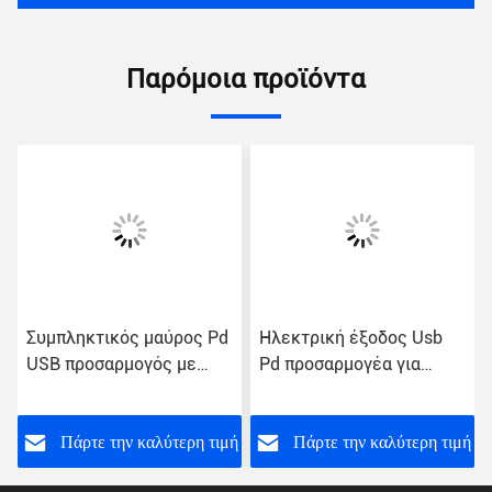
Παρόμοια προϊόντα
Συμπληκτικός μαύρος Pd
Ηλεκτρική έξοδος Usb
USB προσαρμογός με
Pd προσαρμογέα για
προστασία από
συσκευές που
βραχυκύκλωμα 18W
επιτρέπουν PD ελαφρύ
30W μαύρο προσαρμογέα
ή
Πάρτε την καλύτερη τιμή
Πάρτε την καλύτερη τιμή
ασφάλειας