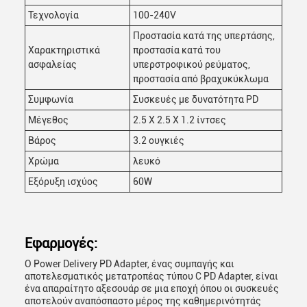
Τεχνολογία
100-240V
Προστασία κατά της υπερτάσης,
Χαρακτηριστικά
προστασία κατά του
ασφαλείας
υπερστροφικού ρεύματος,
προστασία από βραχυκύκλωμα
Συμφωνία
Συσκευές με δυνατότητα PD
Μέγεθος
2.5 X 2.5 X 1.2 ίντσες
Βάρος
3.2 ουγκιές
Χρώμα
λευκό
Εξόρυξη ισχύος
60W
Εφαρμογές:
Ο Power Delivery PD Adapter, ένας συμπαγής και
αποτελεσματικός μετατροπέας τύπου C PD Adapter, είναι
ένα απαραίτητο αξεσουάρ σε μια εποχή όπου οι συσκευές
αποτελούν αναπόσπαστο μέρος της καθημερινότητάς