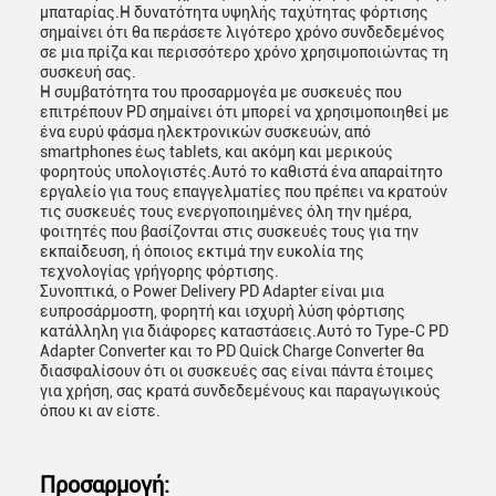
μπαταρίας.Η δυνατότητα υψηλής ταχύτητας φόρτισης
σημαίνει ότι θα περάσετε λιγότερο χρόνο συνδεδεμένος
σε μια πρίζα και περισσότερο χρόνο χρησιμοποιώντας τη
συσκευή σας.
Η συμβατότητα του προσαρμογέα με συσκευές που
επιτρέπουν PD σημαίνει ότι μπορεί να χρησιμοποιηθεί με
ένα ευρύ φάσμα ηλεκτρονικών συσκευών, από
smartphones έως tablets, και ακόμη και μερικούς
φορητούς υπολογιστές.Αυτό το καθιστά ένα απαραίτητο
εργαλείο για τους επαγγελματίες που πρέπει να κρατούν
τις συσκευές τους ενεργοποιημένες όλη την ημέρα,
φοιτητές που βασίζονται στις συσκευές τους για την
εκπαίδευση, ή όποιος εκτιμά την ευκολία της
τεχνολογίας γρήγορης φόρτισης.
Συνοπτικά, ο Power Delivery PD Adapter είναι μια
ευπροσάρμοστη, φορητή και ισχυρή λύση φόρτισης
κατάλληλη για διάφορες καταστάσεις.Αυτό το Type-C PD
Adapter Converter και το PD Quick Charge Converter θα
διασφαλίσουν ότι οι συσκευές σας είναι πάντα έτοιμες
για χρήση, σας κρατά συνδεδεμένους και παραγωγικούς
όπου κι αν είστε.
Προσαρμογή: