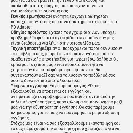
μας για να κατεβάσετε την τελευταία έκδοση και
ακολουθήστε τις οδηγίες που παρέχονται για να
ενημερώσετε τη συσκευή σας.
Γενικές ερωτήσεις:
Η ενότητα Συχνών Ερωτήσεων
περιέχει απαντήσεις σε κοινά ερωτήματα σχετικά με το
PD Adapter.
Οδηγίες προϊόντος:
Έχασες το εγχειρίδιο; Δεν υπάρχει
πρόβλημα! Τα ψηφιακά εγχειρίδια των προϊόντων μας
είναι διαθέσιμα για λήψη στην ιστοσελίδα μας.
Τεχνική υποστήριξη:
Εάν οι παρεχόμενοι πόροι δεν λύσουν
το πρόβλημά σας, μπορείτε να επικοινωνήσετε με την
ομάδα τεχνικής υποστήριξης για περαιτέρω βοήθεια.Οι
έμπειροι τεχνικοί μας είναι εξοπλισμένοι για να
χειριστούν ένα ευρύ φάσμα ερωτήσεων και θα
συνεργαστούν μαζί σας για να λύσουν το πρόβλημά σας
όσο το δυνατόν πιο αποτελεσματικά..
Υπηρεσία εγγύησης:
Εάν ο προσαρμογός PD σας
εξακολουθεί να υπόκειται σε εγγύηση και
αντιμετωπίζετε προβλήματα που καλύπτονται από την
πολιτική εγγύησης μας, παρακαλούμε επικοινωνήστε μαζί
μας για την εξυπηρέτηση εγγύησης.Θα σας παρέχουμε
πληροφορίες για το πώς να προχωρήσετε με μια αξίωση
εγγύησης.
Στόχος μας είναι να σας εξασφαλίσουμε ικανοποίηση και
να σας παρέχουμε την υποστήριξη που χρειάζεστε για να