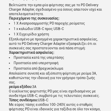
Βελτιώστε την εμπειρία φόρτισης σας με το PD Delivery
Charger Adapter, σχεδιασμένο για όσους απαιτούν ισχύ και
αποτελεσματικότητα.
Περιεχόμενο της συσκευασίας:
1 X Αναπροσαρμοστής PD παροχής ρεύματος
1 x καλώδιο USB-C προς USB-C
1 X Εγχειρίδιο χρήστη
Εξοπλισμένο με προηγμένα χαρακτηριστικά ασφαλείας,
αυτό το PD Delivery Charger Adapter εξασφαλίζει ότι οι
συσκευές σας προστατεύονται ανά πάσα στιγμή:
Χαρακτηριστικά ασφαλείας:
Προστασία κατά της υπερτάσης
Προστασία από υπερστροφή
Προστασία από βραχυκύκλωμα
Απολαύστε συνεπή και αξιόπιστη φόρτιση με ρεύμα 3A,
καθιστώντας την ιδανική για τον γρήγορο τρόπο ζωής
σας.
ρεύμα εξόδου:
3Α
Ο ευέλικτος φορτιστής PD μας είναι σχεδιασμένος με
συνδετήρα USB-C, συμβατό με τις τελευταίες συσκευές.
Τύπος συνδέσμου:
USB-C
Με εύρος τάσης εισόδου 100-240V, αυτός ο σταθμός
φόρτισης PD είναι ιδανικός για ταξίδια σε όλο τον κόσμο,