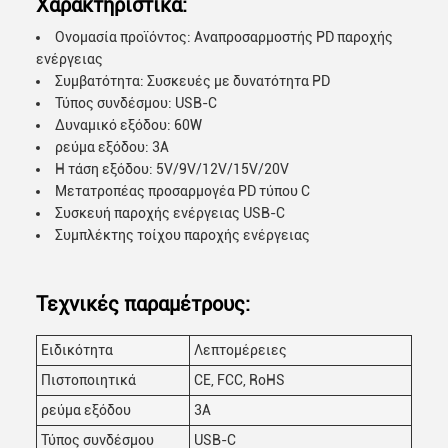
Χαρακτηριστικά:
Ονομασία προϊόντος: Αναπροσαρμοστής PD παροχής
ενέργειας
Συμβατότητα: Συσκευές με δυνατότητα PD
Τύπος συνδέσμου: USB-C
Δυναμικό εξόδου: 60W
ρεύμα εξόδου: 3A
Η τάση εξόδου: 5V/9V/12V/15V/20V
Μετατροπέας προσαρμογέα PD τύπου C
Συσκευή παροχής ενέργειας USB-C
Συμπλέκτης τοίχου παροχής ενέργειας
Τεχνικές παραμέτρους:
Ειδικότητα
Λεπτομέρειες
Πιστοποιητικά
CE, FCC, RoHS
ρεύμα εξόδου
3Α
Τύπος συνδέσμου
USB-C