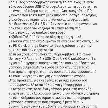
μας.Αυτός ο προσαρμογός είναι σχεδιασμένος με έναν
τύπο συνδέσμου USB-C, διασφαλίζοντας τη συμβατότητα
με ένα ευρύ φάσμα συσκευών που λειτουργούν με PD,
γεγονός που το καθιστά μια ευπροσάρμοστη λύση ισχύος
για διάφορες περιπτώσεις και σενάρια εφαρμογής.
Με διαστάσεις 2,5 x 2,5 x 1,2 ίντσες, ο προσαρμογός είναι
αρκετά μικρός για να χωρέσει στην τσέπη σας,
καθιστώντας τον απόλυτο σύντροφο
ταξιδιού.Ταξιδεύοντας σε όλη τη χώρα, ή απλά
μετακινείται από ένα δωμάτιο σε ένα άλλο στο σπίτι, αυτό
το PD Quick Charge Converter έχει σχεδιαστεί για την
ευκολία και την φορητότητα.
Το περιεχόμενο του πακέτου περιλαμβάνει 1 x Power
Delivery PD Adapter, 1 x USB-C σε USB-C καλώδιο και 1 x
εγχειρίδιο χρήστη, παρέχοντας όλα όσα χρειάζεστε για
γρήγορη ρύθμιση.Αυτό εξασφαλίζει ότι μπορείτε να
ξεκινήσετε την φόρτιση των συσκευών σας αμέσως από
το κουτί χωρίς την ανάγκη για πρόσθετες αγορές.
Όταν πρόκειται για ενέργεια, το ρεύμα εξόδου του
προσαρμογέα 3A είναι τέλειο για γρήγορη φόρτιση,
μετατρέποντάς το σε ένα γρήγορο φορτιστή παροχής
ενέργειας που εξοικονομεί χρόνο.Είναι ιδανικό για χρήση
κατά τη διάρκεια σύντομων στάσεων σε αεροδρόμια.,
γρήγορες στάσεις σε καφετέριες, ή μεταξύ των
συναντήσεων όταν χρειάζεστε μια γρήγορη ενίσχυση της