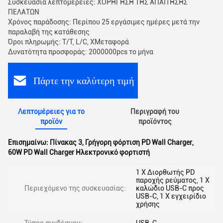
Συσκευασία λεπτομέρειες: ΧΟΡΗΓΗΣΗ ΤΗΣ ΑΠΑΙΤΗΣΗΣ
ΠΕΛΑΤΩΝ
Χρόνος παράδοσης: Περίπου 25 εργάσιμες ημέρες μετά την
παραλαβή της κατάθεσης
Όροι πληρωμής: Τ/Τ, L/C, XΜεταφορά
Δυνατότητα προσφοράς: 2000000pcs το μήνα
Πάρτε την καλύτερη τιμή
Λεπτομέρειες για το
Περιγραφή του
προϊόν
προϊόντος
Επισημαίνω:
Πίνακας 3
,
Γρήγορη φόρτιση PD Wall Charger
,
60W PD Wall Charger Ηλεκτρονικό φορτιστή
1 X Διορθωτής PD
παροχής ρεύματος, 1 X
Περιεχόμενο της συσκευασίας:
καλώδιο USB-C προς
USB-C, 1 X εγχειρίδιο
χρήσης