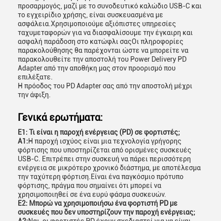
προσαρμογός, μαζί με το συνοδευτικό καλώδιο USB-C και
το εγχειρίδιο χρήσης, είναι συσκευασμένα με
ασφάλεια.Χρησιμοποιούμε αξιόπιστες υπηρεσίες
ταχυμεταφορών για να διασφαλίσουμε την έγκαιρη και
ασφαλή παράδοση στο κατώφλι σαςΟι πληροφορίες
παρακολούθησης θα παρέχονται ώστε να μπορείτε να
παρακολουθείτε την αποστολή του Power Delivery PD
Adapter από την αποθήκη μας στον προορισμό που
επιλέξατε.
Η πρόοδος του PD Adapter σας από την αποστολή μέχρι
την άφιξη.
Γενικά ερωτήματα:
Ε1: Τι είναι η παροχή ενέργειας (PD) σε φορτιστές;
Α1:
Η παροχή ισχύος είναι μια τεχνολογία γρήγορης
φόρτισης που υποστηρίζεται από ορισμένες συσκευές
USB-C. Επιτρέπει στην συσκευή να πάρει περισσότερη
ενέργεια σε μικρότερο χρονικό διάστημα, με αποτέλεσμα
την ταχύτερη φόρτιση.Είναι ένα παγκόσμιο πρότυπο
φόρτισης, πράγμα που σημαίνει ότι μπορεί να
χρησιμοποιηθεί σε ένα ευρύ φάσμα συσκευών.
Ε2: Μπορώ να χρησιμοποιήσω ένα φορτιστή PD με
συσκευές που δεν υποστηρίζουν την παροχή ενέργειας;