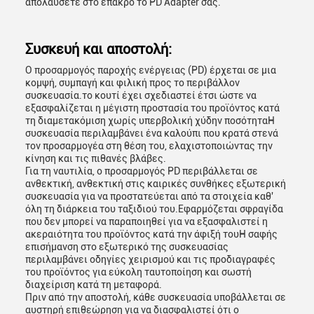
απολαύσετε στο έπακρο το PD Adapter σας.
Συσκευή και αποστολή:
Ο προσαρμογός παροχής ενέργειας (PD) έρχεται σε μια
κομψή, συμπαγή και φιλική προς το περιβάλλον
συσκευασία.το κουτί έχει σχεδιαστεί έτσι ώστε να
εξασφαλίζεται η μέγιστη προστασία του προϊόντος κατά
τη διαμετακόμιση χωρίς υπερβολική χύδην ποσότηταΗ
συσκευασία περιλαμβάνει ένα καλούπι που κρατά στενά
τον προσαρμογέα στη θέση του, ελαχιστοποιώντας την
κίνηση και τις πιθανές βλάβες.
Για τη ναυτιλία, ο προσαρμογός PD περιβάλλεται σε
ανθεκτική, ανθεκτική στις καιρικές συνθήκες εξωτερική
συσκευασία για να προστατεύεται από τα στοιχεία καθ'
όλη τη διάρκεια του ταξιδιού του.Εφαρμόζεται σφραγίδα
που δεν μπορεί να παραποιηθεί για να εξασφαλιστεί η
ακεραιότητα του προϊόντος κατά την άφιξή τουΗ σαφής
επισήμανση στο εξωτερικό της συσκευασίας
περιλαμβάνει οδηγίες χειρισμού και τις προδιαγραφές
του προϊόντος για εύκολη ταυτοποίηση και σωστή
διαχείριση κατά τη μεταφορά.
Πριν από την αποστολή, κάθε συσκευασία υποβάλλεται σε
αυστηρή επιθεώρηση για να διασφαλιστεί ότι ο