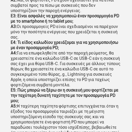
Α2:
Ναι, οι φορτιστές PD έχουν σχεδιαστεί για να είναι
συμβατοί προς τα πίσω με συσκευές που δεν
υποστηρίζουν την παροχή ενέργειας.
Ε3: Είναι ασφαλές να χρησιμοποιώ έναν προσαρμογέα PD
με το smartphone ή το tablet μου;
Α3:
Οι προσαρμογείς PD είναι σχεδιασμένοι να παρέχουν
μόνο την ποσότητα ενέργειας που χρειάζεται η συσκευή
σας.
Ε4: Τι είδος καλωδίου χρειάζομαι για να χρησιμοποιήσω
με έναν προσαρμογέα PD;
Α4:
Για να επωφεληθείτε από την παροχή ρεύματος, θα
χρειαστείτε ένα καλώδιο USB-C σε USB-C εάν η συσκευή
σας έχει μια θύρα USB-C. Για συσκευές με άλλους τύπους
θύρων, θα χρειαστείτε ένα καλώδιο USB-C σε αυτό το
συγκεκριμένο τύπο θύρας,.g., Lightning για συσκευές
Apple, η οποία υποστηρίζει επίσης το PD για ταχέως
φορτιζόμενα συμβατά μοντέλα.
Ε5: Πώς μπορώ να ξέρω αν η συσκευή μου φορτίζεται με
την ταχύτερη δυνατή ταχύτητα με τον προσαρμογέα PD
μου;
Α5:
Η ταχύτερη ταχύτητα φόρτισης επιτυγχάνεται όταν η
έξοδος του προσαρμογέα ταιριάζει με τη μέγιστη
υποστηριζόμενη είσοδο της συσκευής σας.και να
χρησιμοποιήσετε ένα φορτιστή PD που μπορεί να
παραδώσει τουλάχιστον τόσο ισχύΕπίσης, βεβαιωθείτε