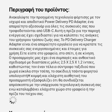
Περιγραφή του προϊόντος:
Ανακαλύψτε την προηγμένη τεχνολογία φόρτισης με τον
ισχυρό και αποδοτικό Power Delivery PD Adapter, ένα
απαραίτητο αξεσουάρ για όλες τις συσκευές σας που
τροφοδοτούνται από USB-C.Αυτή η πρίζα για την παροχή
ενέργειας έχει σχεδιαστεί για να καλύπτει τις ανάγκες
του γρήγορου τρόπου ζωής σας.Το PD Delivery Charger
Adapter είναι ένα απαραίτητο εργαλείο για να κρατάτε τις
συσκευές σας ενεργοποιημένες και έτοιμες για
χρήση.Είτε είστε στο γραφείο, στο σπίτι, ή σε κίνηση.
Ο προσαρμογός μας έχει ένα συμπαγές και ανθεκτικό
σχεδιασμό με διαστάσεις μόλις 2,5 X 2,5 X 1,2 ίντσες,
καθιστώντας τον έναν τέλειο σύντροφο ταξιδιού που
χωρά εύκολα στην τσέπη, το σακίδιο,ή τσάντα φορητού
υπολογιστήΗ κομψή και ελάχιστη αισθητική του
προσαρμοστή εξασφαλίζει ότι θα συνδυάζεται
απρόσκοπτα με την υπάρχουσα τεχνολογική συσκευή σας
ενώ καταλαμβάνει ελάχιστο χώρο στο γραφείο ή την
πρίζα του τοίχου σας.