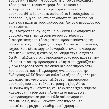
εξαιρετική επιλογή.Η συμβατότητα του με πολλαπλές
τάσεις του επιτρέπει να φορτίζει μια ποικιλία
τηλεφώνων και άλλων μικρών ηλεκτρονικών
συσκευώνΕίτε βρίσκεστε σε δωμάτιο ξενοδοχείου, σε
αεροδρόμιο, ή δουλεύετε από απόσταση, θα πρέπει να
είστε σε επαφή με τους φίλους σας.Αυτός ο προσαρμογός
σε καλύπτει..
Ως μετατροπέας ισχύος ταξιδιού, είναι ένα απαραίτητο
εργαλείο για τη μετατροπή ισχύος σε χώρες με
διαφορετικές απαιτήσεις τάσης, προστατεύοντας τις
συσκευές σας από ζημιές που οφείλονται σε ασυνέπειες
ισχύος.Είτε είστε ψηφιακός νομάδες, ένας παγκόσμιος
περιπλανώμενος, ή κάποιος που συμμετέχει συχνά σε
διεθνή ταξίδια, αυτός ο προσαρμογός ισχύος παρέχει την
αξιοπιστία και την προσαρμοστικότητα που χρειάζεστε
για να τροφοδοτήσετε τις συσκευές σας απρόσκοπτα.
Συμπερασματικά, ο Παγκόσμιος Αναπροσαρμοστής
Ενέργειας AC DC δεν είναι απλά ένα αξεσουάρ, αλλά μια
αναγκαιότητα για όποιον ταξιδεύει ή χρησιμοποιεί
συσκευές που απαιτούν μετατροπή ισχύος AC σε
DC.καθολική συμβατότητα, και το ελαφρύ σχεδιασμό το
καθιστούν την ιδανική επιλογή για να παραμείνει
ενεργοποιημένο σε μια ποικιλία από σενάρια και
περιπτώσεις, που κυμαίνονται από παγκόσμιες
περιπέτειες μέχρι την καθημερινή χρήση σε