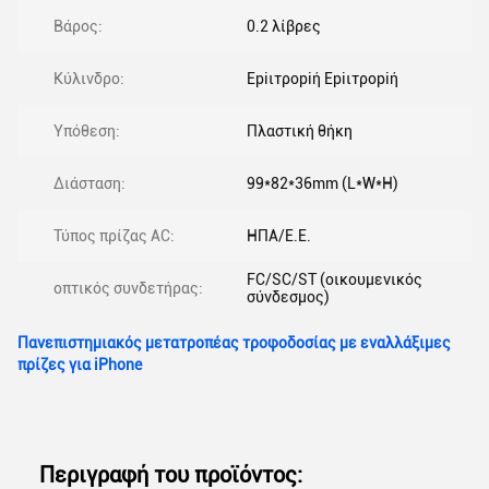
Βάρος:
0.2 λίβρες
Κύλινδρο:
Εpiιτροpiή Εpiιτροpiή
Υπόθεση:
Πλαστική θήκη
Διάσταση:
99*82*36mm (L*W*H)
Τύπος πρίζας AC:
ΗΠΑ/Ε.Ε.
FC/SC/ST (οικουμενικός
οπτικός συνδετήρας:
σύνδεσμος)
Πανεπιστημιακός μετατροπέας τροφοδοσίας με εναλλάξιμες
πρίζες για iPhone
Περιγραφή του προϊόντος: