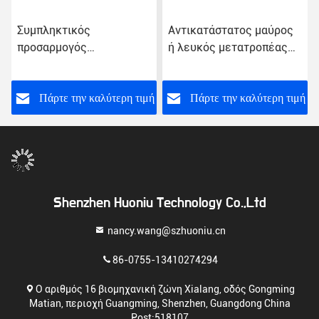
Συμπληκτικός
Αντικατάστατος μαύρος
προσαρμογός
ή λευκός μετατροπέας
εναλλασσόμενου
AC DC 0.2 lb σε πλαστική
ρεύματος με
θήκη
συμβατότητα πολλαπλών
ή
Πάρτε την καλύτερη τιμή
Πάρτε την καλύτερη τιμή
πλέκων Ελαφρύς
καθολικός τροφοδοτικός
πόρος
Shenzhen Huoniu Technology Co.,Ltd
nancy.wang@szhuoniu.cn
86-0755-13410274294
Ο αριθμός 16 βιομηχανική ζώνη Xialang, οδός Gongming
Matian, περιοχή Guangming, Shenzhen, Guangdong China
Post:518107