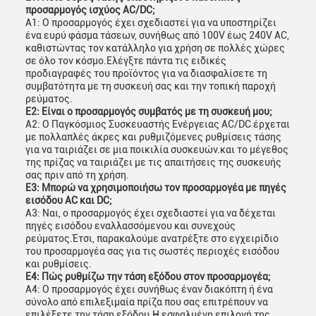
προσαρμογός ισχύος AC/DC;
Α1: Ο προσαρμογός έχει σχεδιαστεί για να υποστηρίζει
ένα ευρύ φάσμα τάσεων, συνήθως από 100V έως 240V AC,
καθιστώντας τον κατάλληλο για χρήση σε πολλές χώρες
σε όλο τον κόσμο.Ελέγξτε πάντα τις ειδικές
προδιαγραφές του προϊόντος για να διασφαλίσετε τη
συμβατότητα με τη συσκευή σας και την τοπική παροχή
ρεύματος.
Ε2: Είναι ο προσαρμογός συμβατός με τη συσκευή μου;
Α2: Ο Παγκόσμιος Συσκευαστής Ενέργειας AC/DC έρχεται
με πολλαπλές άκρες και ρυθμιζόμενες ρυθμίσεις τάσης
για να ταιριάζει σε μια ποικιλία συσκευών.και το μέγεθος
της πρίζας να ταιριάζει με τις απαιτήσεις της συσκευής
σας πριν από τη χρήση.
Ε3: Μπορώ να χρησιμοποιήσω τον προσαρμογέα με πηγές
εισόδου AC και DC;
Α3: Ναι, ο προσαρμογός έχει σχεδιαστεί για να δέχεται
πηγές εισόδου εναλλασσόμενου και συνεχούς
ρεύματος.Έτσι, παρακαλούμε ανατρέξτε στο εγχειρίδιο
του προσαρμογέα σας για τις σωστές περιοχές εισόδου
και ρυθμίσεις.
Ε4: Πώς ρυθμίζω την τάση εξόδου στον προσαρμογέα;
Α4: Ο προσαρμογός έχει συνήθως έναν διακόπτη ή ένα
σύνολο από επιλεξιμαία πρίζα που σας επιτρέπουν να
επιλέξετε την τάση εξόδου.Η εσφαλμένη επιλογή της