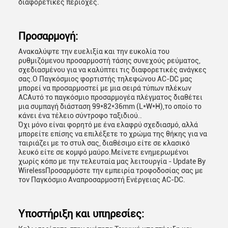
διαφορετικές περιοχές.
Προσαρμογή:
Ανακαλύψτε την ευελιξία και την ευκολία του
ρυθμιζόμενου προσαρμοστή τάσης συνεχούς ρεύματος,
σχεδιασμένου για να καλύπτει τις διαφορετικές ανάγκες
σας.Ο Παγκόσμιος φορτιστής τηλεφώνου AC-DC μας
μπορεί να προσαρμοστεί με μια σειρά τύπων πλέκων
ACΑυτό το παγκόσμιο προσαρμογέα πλέγματος διαθέτει
μια συμπαγή διάσταση 99*82*36mm (L*W*H),το οποίο το
κάνει ένα τέλειο σύντροφο ταξιδιού..
Όχι μόνο είναι φορητό με ένα ελαφρύ σχεδιασμό, αλλά
μπορείτε επίσης να επιλέξετε το χρώμα της θήκης για να
ταιριάζει με το στυλ σας, διαθέσιμο είτε σε κλασικό
λευκό είτε σε κομψό μαύρο.Μείνετε ενημερωμένοι
χωρίς κόπο με την τελευταία μας λειτουργία - Update By
WirelessΠροσαρμόστε την εμπειρία τροφοδοσίας σας με
τον Παγκόσμιο Αναπροσαρμοστή Ενέργειας AC-DC.
Υποστήριξη και υπηρεσίες: