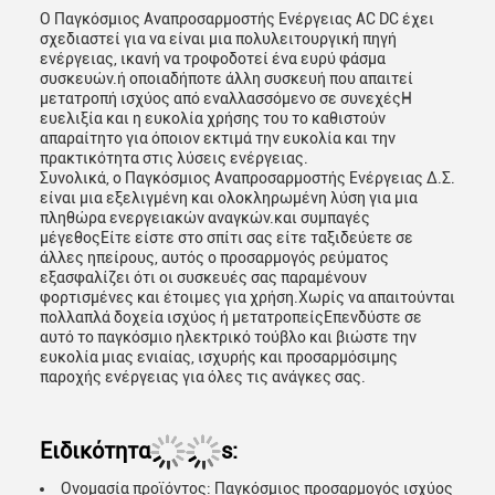
Ο Παγκόσμιος Αναπροσαρμοστής Ενέργειας AC DC έχει
σχεδιαστεί για να είναι μια πολυλειτουργική πηγή
ενέργειας, ικανή να τροφοδοτεί ένα ευρύ φάσμα
συσκευών.ή οποιαδήποτε άλλη συσκευή που απαιτεί
μετατροπή ισχύος από εναλλασσόμενο σε συνεχέςΗ
ευελιξία και η ευκολία χρήσης του το καθιστούν
απαραίτητο για όποιον εκτιμά την ευκολία και την
πρακτικότητα στις λύσεις ενέργειας.
Συνολικά, ο Παγκόσμιος Αναπροσαρμοστής Ενέργειας Δ.Σ.
είναι μια εξελιγμένη και ολοκληρωμένη λύση για μια
πληθώρα ενεργειακών αναγκών.και συμπαγές
μέγεθοςΕίτε είστε στο σπίτι σας είτε ταξιδεύετε σε
άλλες ηπείρους, αυτός ο προσαρμογός ρεύματος
εξασφαλίζει ότι οι συσκευές σας παραμένουν
φορτισμένες και έτοιμες για χρήση.Χωρίς να απαιτούνται
πολλαπλά δοχεία ισχύος ή μετατροπείςΕπενδύστε σε
αυτό το παγκόσμιο ηλεκτρικό τούβλο και βιώστε την
ευκολία μιας ενιαίας, ισχυρής και προσαρμόσιμης
παροχής ενέργειας για όλες τις ανάγκες σας.
Ειδικότητα
s:
Ονομασία προϊόντος: Παγκόσμιος προσαρμογός ισχύος