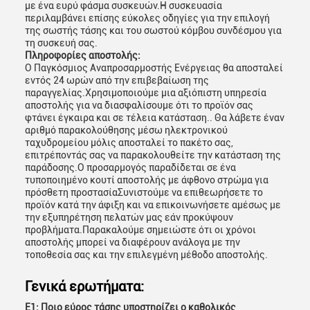
με ένα ευρύ φάσμα συσκευών.Η συσκευασία
περιλαμβάνει επίσης εύκολες οδηγίες για την επιλογή
της σωστής τάσης και του σωστού κόμβου συνδέσμου για
τη συσκευή σας.
Πληροφορίες αποστολής:
Ο Παγκόσμιος Αναπροσαρμοστής Ενέργειας θα αποσταλεί
εντός 24 ωρών από την επιβεβαίωση της
παραγγελίας.Χρησιμοποιούμε μια αξιόπιστη υπηρεσία
αποστολής για να διασφαλίσουμε ότι το προϊόν σας
φτάνει έγκαιρα και σε τέλεια κατάσταση.. Θα λάβετε έναν
αριθμό παρακολούθησης μέσω ηλεκτρονικού
ταχυδρομείου μόλις αποσταλεί το πακέτο σας,
επιτρέποντάς σας να παρακολουθείτε την κατάσταση της
παράδοσης.Ο προσαρμογός παραδίδεται σε ένα
τυποποιημένο κουτί αποστολής με άφθονο στρώμα για
πρόσθετη προστασίαΣυνιστούμε να επιθεωρήσετε το
προϊόν κατά την άφιξη και να επικοινωνήσετε αμέσως με
την εξυπηρέτηση πελατών μας εάν προκύψουν
προβλήματα.Παρακαλούμε σημειώστε ότι οι χρόνοι
αποστολής μπορεί να διαφέρουν ανάλογα με την
τοποθεσία σας και την επιλεγμένη μέθοδο αποστολής.
Γενικά ερωτήματα:
Ε1: Ποιο εύρος τάσης υποστηρίζει ο καθολικός