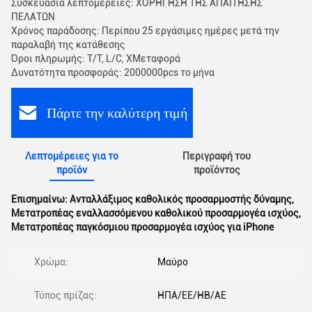
Συσκευασία λεπτομέρειες: ΧΟΡΗΓΗΣΗ ΤΗΣ ΑΠΑΙΤΗΣΗΣ
ΠΕΛΑΤΩΝ
Χρόνος παράδοσης: Περίπου 25 εργάσιμες ημέρες μετά την
παραλαβή της κατάθεσης
Όροι πληρωμής: Τ/Τ, L/C, XΜεταφορά
Δυνατότητα προσφοράς: 2000000pcs το μήνα
Πάρτε την καλύτερη τιμή
Λεπτομέρειες για το
Περιγραφή του
προϊόν
προϊόντος
Επισημαίνω:
Ανταλλάξιμος καθολικός προσαρμοστής δύναμης
,
Μετατροπέας εναλλασσόμενου καθολικού προσαρμογέα ισχύος
,
Μετατροπέας παγκόσμιου προσαρμογέα ισχύος για iPhone
Χρώμα:
Μαύρο
Τύπος πρίζας:
ΗΠΑ/ΕΕ/ΗΒ/ΑΕ