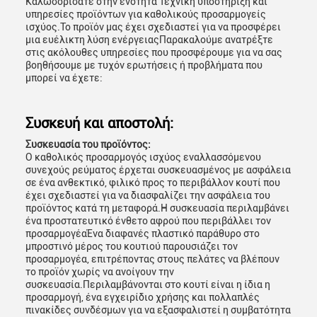
Καλωσορίσατε στην ενότητα Τεχνική υποστήριξη και
υπηρεσίες προϊόντων για καθολικούς προσαρμογείς
ισχύος.Το προϊόν μας έχει σχεδιαστεί για να προσφέρει
μια ευέλικτη λύση ενέργειαςΠαρακαλούμε ανατρέξτε
στις ακόλουθες υπηρεσίες που προσφέρουμε για να σας
βοηθήσουμε με τυχόν ερωτήσεις ή προβλήματα που
μπορεί να έχετε:
Συσκευή και αποστολή:
Συσκευασία του προϊόντος:
Ο καθολικός προσαρμογός ισχύος εναλλασσόμενου
συνεχούς ρεύματος έρχεται συσκευασμένος με ασφάλεια
σε ένα ανθεκτικό, φιλικό προς το περιβάλλον κουτί που
έχει σχεδιαστεί για να διασφαλίζει την ασφάλεια του
προϊόντος κατά τη μεταφορά.Η συσκευασία περιλαμβάνει
ένα προστατευτικό ένθετο αφρού που περιβάλλει τον
προσαρμογέαΈνα διαφανές πλαστικό παράθυρο στο
μπροστινό μέρος του κουτιού παρουσιάζει τον
προσαρμογέα, επιτρέποντας στους πελάτες να βλέπουν
το προϊόν χωρίς να ανοίγουν την
συσκευασία.Περιλαμβάνονται στο κουτί είναι η ίδια η
προσαρμογή, ένα εγχειρίδιο χρήσης και πολλαπλές
πινακίδες συνδέσμων για να εξασφαλιστεί η συμβατότητα