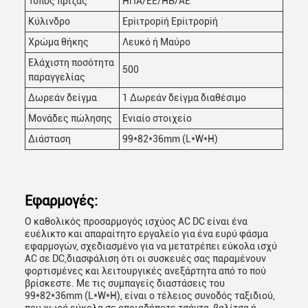
Τύπος πρίζας
ΗΠΑ/ΕΕ/ΗΒ/ΑΕ
Κύλινδρο
Εpiιτροpiή Εpiιτροpiή
Χρώμα θήκης
Λευκό ή Μαύρο
Ελάχιστη ποσότητα
500
παραγγελίας
Δωρεάν δείγμα
1 Δωρεάν δείγμα διαθέσιμο
Μονάδες πώλησης
Ενιαίο στοιχείο
Διάσταση
99*82*36mm (L*W*H)
Εφαρμογές:
Ο καθολικός προσαρμογός ισχύος AC DC είναι ένα
ευέλικτο και απαραίτητο εργαλείο για ένα ευρύ φάσμα
εφαρμογών, σχεδιασμένο για να μετατρέπει εύκολα ισχύ
AC σε DC,διασφάλιση ότι οι συσκευές σας παραμένουν
φορτισμένες και λειτουργικές ανεξάρτητα από το πού
βρίσκεστε. Με τις συμπαγείς διαστάσεις του
99*82*36mm (L*W*H), είναι ο τέλειος συνοδός ταξιδιού,