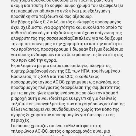
που χωρά εύκολα σε οποιαδήποτε τσάντα, βαλίτσα ή
ακόμη και τσέπη.Το κομψό μαύρο χρώμα του εξασφαλίζει
ότι παραμένει αδιάκριτο ενώ είναι μια εξελιγμένη
προσθήκη στα ταξιδιωτικά σας αξεσουάρ.
Με βάρος μόλις 0,2 κιλά, αυτός ο ελαφρύς προσαρμογός
έχει σχεδιαστεί για φορητότητα και ευκολία.το οποίο το
καθιστά ιδανικό για ταξιδιώτες που έχουν επίγνωση της
ελαφρύτητας της συσκευασίαςΕπιπλέον, για να δείξουμε
την εμπιστοσύνη μας στην χρησιμότητα και την ποιότητα
του προϊόντος, προσφέρουμε 1 δωρεάν δείγμα διαθέσιμο
για όσους ενδιαφέρονται να δοκιμάσουν τις δυνατότητές
του πριν από την αγορά.
Εξοπλισμένο με μια σειρά από επιλογές πλέγματος,
συμπεριλαμβανομένων της ΕΕ, των ΗΠΑ, του Ηνωμένου
Βασιλείου, της SAA και του CCC, ο καθολικός
προσαρμογός ισχύος AC DC χρησιμεύει ως παγκόσμιος
προσαρμογός πλέγματος,διασφάλιση της συμβατότητας
με τις πηγές ηλεκτρικής ενέργειας σε όλο τον κόσμοΗ
piαροχή αυτή είναι ιδιαίτερα ευεργετική για διεθνείς
ταξιδιώτες, επαγγελματίες των επιχειρήσεων,και όποιος
θέλει να παραμείνει συνδεδεμένος χωρίς τον κόπο της
αγοράς ξεχωριστών προσαρμογών για διαφορετικές
περιοχές.
Για όσους χρειάζονται ένα καθολικό φορτιστή
τηλεφώνου AC-DC, αυτός ο προσαρμογός είναι μια