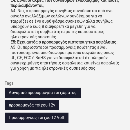
Ε4: Είναι οι άκρες των συνδέσμων εναλλάξιμες και πόσες
περιλαμβάνονται;
Α4: Ναι, ο προσαρμογός συνήθως συνοδεύεται από ένα
σύνολο εναλλάξιμων κολώνων συνδέσμου για να
ταιριάζει σε ένα ευρύ φάσμα συσκευών.αλλά συνήθως
υπάρχουν 6 έως 8 διαφορετικά μεγέθη για να
διασφαλιστεί η συμβατότητα με τις περισσότερες
ηλεκτρονικές συσκευές.
Ε5: Έχει αυτός ο προσαρμογός πιστοποιητικά ασφάλειας;
Α5: Οι περισσότεροι προσαρμογείς ποιότητας είναι
πιστοποιημένοι από διάφορα πρότυπα ασφάλειας όπως
UL, CE, FCC ή RoHS για να διασφαλιστεί ότι πληρούν
συγκεκριμένες απαιτήσεις ασφάλειας και είναι ασφαλείς
για χρήση με τις ηλεκτρονικές συσκευές σας.
Tags:
Δυναμικό προσαρμογέα τοιχώματος
προσαρμογός τοίχου 12v
Προσαρμογέας τοίχου 12 Volt