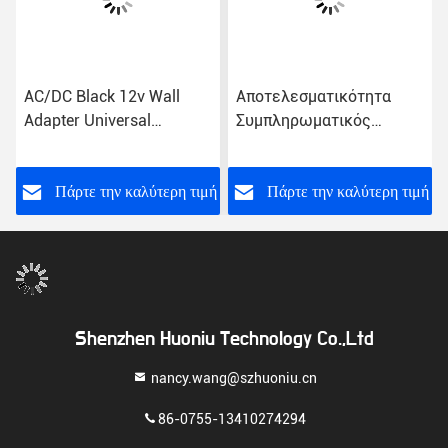
AC/DC Black 12v Wall
Αποτελεσματικότητα
Adapter Universal
Συμπληρωματικός
US/EU/UK/AU Type Plug
προσαρμογός ισχύος με
1,5m μήκος καλωδίου
πρίζα ABS 1,5m
US/EU/UK/AU
ή
Πάρτε την καλύτερη τιμή
Πάρτε την καλύτερη τιμή
Shenzhen Huoniu Technology Co.,Ltd
nancy.wang@szhuoniu.cn
86-0755-13410274294