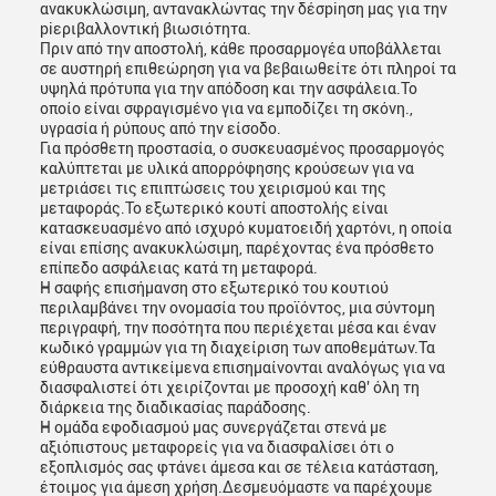
ανακυκλώσιμη, αντανακλώντας την δέσpiηση μας για την
piεριβαλλοντική βιωσιότητα.
Πριν από την αποστολή, κάθε προσαρμογέα υποβάλλεται
σε αυστηρή επιθεώρηση για να βεβαιωθείτε ότι πληροί τα
υψηλά πρότυπα για την απόδοση και την ασφάλεια.Το
οποίο είναι σφραγισμένο για να εμποδίζει τη σκόνη.,
υγρασία ή ρύπους από την είσοδο.
Για πρόσθετη προστασία, ο συσκευασμένος προσαρμογός
καλύπτεται με υλικά απορρόφησης κρούσεων για να
μετριάσει τις επιπτώσεις του χειρισμού και της
μεταφοράς.Το εξωτερικό κουτί αποστολής είναι
κατασκευασμένο από ισχυρό κυματοειδή χαρτόνι, η οποία
είναι επίσης ανακυκλώσιμη, παρέχοντας ένα πρόσθετο
επίπεδο ασφάλειας κατά τη μεταφορά.
Η σαφής επισήμανση στο εξωτερικό του κουτιού
περιλαμβάνει την ονομασία του προϊόντος, μια σύντομη
περιγραφή, την ποσότητα που περιέχεται μέσα και έναν
κωδικό γραμμών για τη διαχείριση των αποθεμάτων.Τα
εύθραυστα αντικείμενα επισημαίνονται αναλόγως για να
διασφαλιστεί ότι χειρίζονται με προσοχή καθ' όλη τη
διάρκεια της διαδικασίας παράδοσης.
Η ομάδα εφοδιασμού μας συνεργάζεται στενά με
αξιόπιστους μεταφορείς για να διασφαλίσει ότι ο
εξοπλισμός σας φτάνει άμεσα και σε τέλεια κατάσταση,
έτοιμος για άμεση χρήση.Δεσμευόμαστε να παρέχουμε