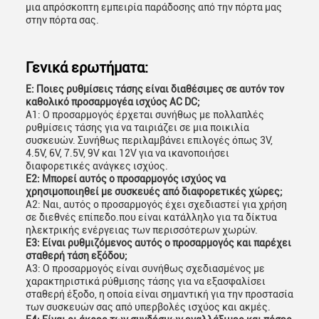
μια απρόσκοπτη εμπειρία παράδοσης από την πόρτα μας
στην πόρτα σας.
Γενικά ερωτήματα:
Ε: Ποιες ρυθμίσεις τάσης είναι διαθέσιμες σε αυτόν τον
καθολικό προσαρμογέα ισχύος AC DC;
Α1: Ο προσαρμογός έρχεται συνήθως με πολλαπλές
ρυθμίσεις τάσης για να ταιριάζει σε μια ποικιλία
συσκευών. Συνήθως περιλαμβάνει επιλογές όπως 3V,
4.5V, 6V, 7.5V, 9V και 12V για να ικανοποιήσει
διαφορετικές ανάγκες ισχύος.
Ε2: Μπορεί αυτός ο προσαρμογός ισχύος να
χρησιμοποιηθεί με συσκευές από διαφορετικές χώρες;
Α2: Ναι, αυτός ο προσαρμογός έχει σχεδιαστεί για χρήση
σε διεθνές επίπεδο.που είναι κατάλληλο για τα δίκτυα
ηλεκτρικής ενέργειας των περισσότερων χωρών.
Ε3: Είναι ρυθμιζόμενος αυτός ο προσαρμογός και παρέχει
σταθερή τάση εξόδου;
Α3: Ο προσαρμογός είναι συνήθως σχεδιασμένος με
χαρακτηριστικά ρύθμισης τάσης για να εξασφαλίσει
σταθερή έξοδο, η οποία είναι σημαντική για την προστασία
των συσκευών σας από υπερβολές ισχύος και ακμές.