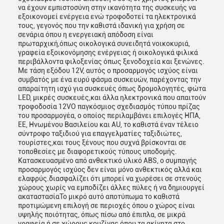
να έχουν εμπιστοσύνη στην ικανότητα της συσκευής να
εξοικονομεί ενέργεια ενώ τροφοδοτεί τα ηλεκτρονικά
τους, γεγονός που την καθιστά ιδανική για χρήση σε
σενάρια όπου η ενεργειακή απόδοση είναι
πρωταρχική,όπως οικολογικά συνειδητά νοικοκυριά,
γραφεία εξοικονόμησης ενέργειας ή οικολογικά φιλικά
περιβάλλοντα φιλοξενίας όπως ξενοδοχεία και ξενώνες.
Με τάση εξόδου 12V, αυτός ο προσαρμογός ισχύος είναι
συμβατός με ένα ευρύ φάσμα συσκευών, παρέχοντας την
απαραίτητη ισχύ για συσκευές όπως δρομολογητές, φώτα
LED, μικρές συσκευές,και άλλα ηλεκτρονικά που απαιτούν
τροφοδοσία 12VΟ παγκόσμιος σχεδιασμός τύπου πρίζας
του προσαρμογέα, ο οποίος περιλαμβάνει επιλογές ΗΠΑ,
ΕΕ, Ηνωμένου Βασιλείου και AU, το καθιστά έναν τέλειο
σύντροφο ταξιδιού για επαγγελματίες ταξιδιώτες,
τουρίστες,και τους ξένους που συχνά βρίσκονται σε
τοποθεσίες με διαφορετικούς τύπους υποδομής.
Κατασκευασμένο από ανθεκτικό υλικό ABS, ο συμπαγής
προσαρμογός ισχύος δεν είναι μόνο ανθεκτικός αλλά και
ελαφρύς.διασφαλίζει ότι μπορεί να χωρέσει σε στενούς
χώρους χωρίς να εμποδίζει άλλες πύλες ή να δημιουργεί
ακαταστασίαΤο μικρό αυτό αποτύπωμα το καθιστά
προτιμώμενη επιλογή σε περιοχές όπου ο χώρος είναι
υψηλής ποιότητας, όπως πίσω από έπιπλα, σε μικρά
γραφεία,ή σε χώρους κουζίνας όπου τα ακίνητα στο