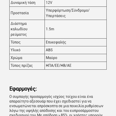
Δυναμική τάση
12V
Υπερφόρτωση/Σύνδρομο/
Προστασία
Υπερτάσεις
Διάστημα
καλωδίου
1.5m
ρεύματος
Τύπος
Επικεφαλής
Υλικό
ABS
Χρώμα
Μαύρο
Τύπος πρίζας
ΗΠΑ/ΕΕ/ΗΒ/ΑΕ
Εφαρμογές:
Ο συμπαγής προσαρμογός ισχύος τοίχου είναι ένα
απαραίτητο αξεσουάρ που έχει σχεδιαστεί για να
ενσωματώνεται απρόσκοπτα σε μια ποικιλία ρυθμίσεων
λόγω της υψηλής απόδοσης και του ευπροσάρμοστου
σχεδιασμού του.Με απόδοση ≥ 85%, οι χρήστες μπορούν