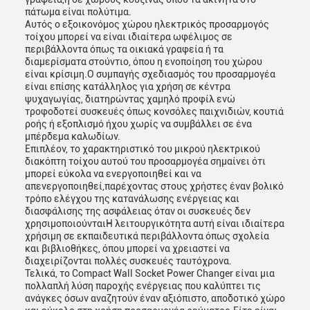
πάτωμα είναι πολύτιμα.
Αυτός ο εξοικονόμος χώρου ηλεκτρικός προσαρμογός
τοίχου μπορεί να είναι ιδιαίτερα ωφέλιμος σε
περιβάλλοντα όπως τα οικιακά γραφεία ή τα
διαμερίσματα στούντιο, όπου η ενοποίηση του χώρου
είναι κρίσιμη.Ο συμπαγής σχεδιασμός του προσαρμογέα
είναι επίσης κατάλληλος για χρήση σε κέντρα
ψυχαγωγίας, διατηρώντας χαμηλό προφίλ ενώ
τροφοδοτεί συσκευές όπως κονσόλες παιχνιδιών, κουτιά
ροής ή εξοπλισμό ήχου χωρίς να συμβάλλει σε ένα
μπέρδεμα καλωδίων.
Επιπλέον, το χαρακτηριστικό του μικρού ηλεκτρικού
διακόπτη τοίχου αυτού του προσαρμογέα σημαίνει ότι
μπορεί εύκολα να ενεργοποιηθεί και να
απενεργοποιηθεί,παρέχοντας στους χρήστες έναν βολικό
τρόπο ελέγχου της κατανάλωσης ενέργειας και
διασφάλισης της ασφάλειας όταν οι συσκευές δεν
χρησιμοποιούνταιΗ λειτουργικότητα αυτή είναι ιδιαίτερα
χρήσιμη σε εκπαιδευτικά περιβάλλοντα όπως σχολεία
και βιβλιοθήκες, όπου μπορεί να χρειαστεί να
διαχειρίζονται πολλές συσκευές ταυτόχρονα.
Τελικά, το Compact Wall Socket Power Changer είναι μια
πολλαπλή λύση παροχής ενέργειας που καλύπτει τις
ανάγκες όσων αναζητούν έναν αξιόπιστο, αποδοτικό χώρο