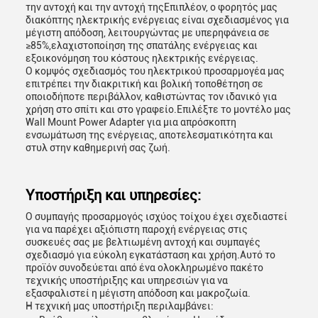
την αντοχή και την αντοχή τηςΕπιπλέον, ο φορητός μας
διακόπτης ηλεκτρικής ενέργειας είναι σχεδιασμένος για
μέγιστη απόδοση, λειτουργώντας με υπερηφάνεια σε
≥85%,ελαχιστοποίηση της σπατάλης ενέργειας και
εξοικονόμηση του κόστους ηλεκτρικής ενέργειας.
Ο κομψός σχεδιασμός του ηλεκτρικού προσαρμογέα μας
επιτρέπει την διακριτική και βολική τοποθέτηση σε
οποιοδήποτε περιβάλλον, καθιστώντας τον ιδανικό για
χρήση στο σπίτι και στο γραφείο.Επιλέξτε το μοντέλο μας
Wall Mount Power Adapter για μια απρόσκοπτη
ενσωμάτωση της ενέργειας, αποτελεσματικότητα και
στυλ στην καθημερινή σας ζωή.
Υποστήριξη και υπηρεσίες:
Ο συμπαγής προσαρμογός ισχύος τοίχου έχει σχεδιαστεί
για να παρέχει αξιόπιστη παροχή ενέργειας στις
συσκευές σας με βελτιωμένη αντοχή και συμπαγές
σχεδιασμό για εύκολη εγκατάσταση και χρήση.Αυτό το
προϊόν συνοδεύεται από ένα ολοκληρωμένο πακέτο
τεχνικής υποστήριξης και υπηρεσιών για να
εξασφαλιστεί η μέγιστη απόδοση και μακροζωία.
Η τεχνική μας υποστήριξη περιλαμβάνει: