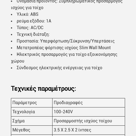
Ονομασία προϊόντος: Συμπληρωματικός προσαρμογός
ισχύος για τοίχο
Υλικό: ABS
ρεύμα εξόδου: 1A
Τύπος: AC/DC
Τεχνική διάταξη:
Προστασία: Υπερφόρτωση/Σύκρυνση/Υπερτάσεις
Μετατροπέας φόρτισης ισχύος Slim Wall Mount
Ηλεκτρικός προσαρμογός για τοίχο εξοικονόμησης
χώρου
Σύνδεσμος ηλεκτρικής ενέργειας για τοίχο
Τεχνικές παραμέτρους:
Παράμετρος
Προδιαγραφές
Τεχνολογία
100-240V
Σχήμα
Προσαρμοστής ισχύος τοίχου
Μέγεθος
3.5 X 2.5 X 2 ίντσες