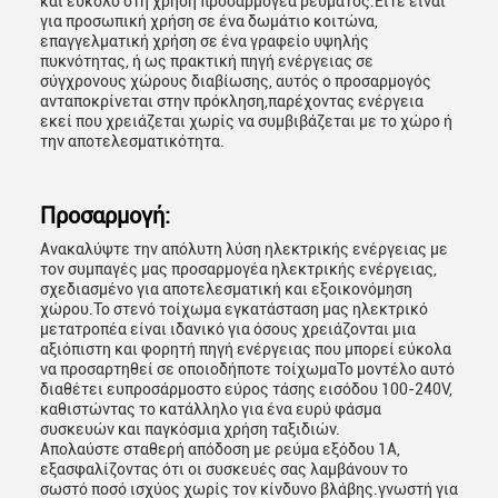
και εύκολο στη χρήση προσαρμογέα ρεύματος.Είτε είναι
για προσωπική χρήση σε ένα δωμάτιο κοιτώνα,
επαγγελματική χρήση σε ένα γραφείο υψηλής
πυκνότητας, ή ως πρακτική πηγή ενέργειας σε
σύγχρονους χώρους διαβίωσης, αυτός ο προσαρμογός
ανταποκρίνεται στην πρόκληση,παρέχοντας ενέργεια
εκεί που χρειάζεται χωρίς να συμβιβάζεται με το χώρο ή
την αποτελεσματικότητα.
Προσαρμογή:
Ανακαλύψτε την απόλυτη λύση ηλεκτρικής ενέργειας με
τον συμπαγές μας προσαρμογέα ηλεκτρικής ενέργειας,
σχεδιασμένο για αποτελεσματική και εξοικονόμηση
χώρου.Το στενό τοίχωμα εγκατάσταση μας ηλεκτρικό
μετατροπέα είναι ιδανικό για όσους χρειάζονται μια
αξιόπιστη και φορητή πηγή ενέργειας που μπορεί εύκολα
να προσαρτηθεί σε οποιοδήποτε τοίχωμαΤο μοντέλο αυτό
διαθέτει ευπροσάρμοστο εύρος τάσης εισόδου 100-240V,
καθιστώντας το κατάλληλο για ένα ευρύ φάσμα
συσκευών και παγκόσμια χρήση ταξιδιών.
Απολαύστε σταθερή απόδοση με ρεύμα εξόδου 1A,
εξασφαλίζοντας ότι οι συσκευές σας λαμβάνουν το
σωστό ποσό ισχύος χωρίς τον κίνδυνο βλάβης.γνωστή για