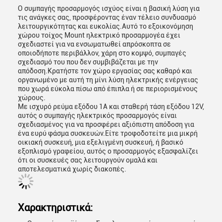
Ο συμπαγής προσαρμογός ισχύος είναι η βασική λύση για
τις ανάγκες σας, προσφέροντας έναν τέλειο συνδυασμό
λειτουργικότητας και ευκολίας.Αυτό το εξοικονόμηση
χώρου τοίχος Mount ηλεκτρικό προσαρμογέα έχει
σχεδιαστεί για να ενσωματωθεί απρόσκοπτα σε
οποιοδήποτε περιβάλλον, χάρη στο κομψό, συμπαγές
σχεδιασμό του που δεν συμβιβάζεται με την
απόδοση.Κρατήστε τον χώρο εργασίας σας καθαρό και
οργανωμένο με αυτή τη μίνι λύση ηλεκτρικής ενέργειας
που χωρά εύκολα πίσω από έπιπλα ή σε περιορισμένους
χώρους.
Με ισχυρό ρεύμα εξόδου 1A και σταθερή τάση εξόδου 12V,
αυτός ο συμπαγής ηλεκτρικός προσαρμογός είναι
σχεδιασμένος για να προσφέρει αξιόπιστη απόδοση για
ένα ευρύ φάσμα συσκευών.Είτε τροφοδοτείτε μια μικρή
οικιακή συσκευή, μια εξελιγμένη συσκευή, ή βασικό
εξοπλισμό γραφείου, αυτός ο προσαρμογός εξασφαλίζει
ότι οι συσκευές σας λειτουργούν ομαλά και
αποτελεσματικά χωρίς διακοπές.
Χαρακτηριστικά: