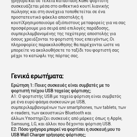
γρήγορα και σε τέλεια κατάσταση.Κάθε φορτιστή
συσκευάζεται μέσα στο ανθεκτικό κουτί λιανικής
πώλησης και στη συνέχεια τοποθετείται σε ένα
προστατευτικό φάκελο αποστολής ή
κουτίΧρησιμοποιούμε αξιόπιστους μεταφορείς για να σας
προσφέρουμε μια σειρά από επιλογές παράδοσης,
συμπεριλαμβανομένης της ταχύτερης αποστολής για
όσους χρειάζονται το φορτιστή τους επειγόντως.Οι
πληροφορίες παρακολούθησης θα παρέχονται ώστε να
μπορείτε να ακολουθήσετε το ταξίδι του φορτιστή σας
μέχρι το κατώφλι της πόρτας σας.
Γενικά ερωτήματα:
Ερώτηση 1: Ποιες συσκευές είναι συμβατές με το
φορτιστή τοίχου USB ταχείας φόρτισης;
Α1: Ο φορτιστής USB με ταχεία φόρτιση είναι συμβατός
με ένα ευρύ φάσμα συσκευών με USB,
συμπεριλαμβανομένων των smartphones, των tablets, των
e-readers, των ακουστικών Bluetooth και
άλλων.Υποστηρίζει συσκευές από μάρκες όπως η Apple,
Samsung, LG, και άλλοι που δέχονται φόρτιση USB.
Ε2: Πόσο γρήγορα μπορεί να φορτίσει η συσκευή μου το
USB Wall Charger γρήγορης φόρτισης;