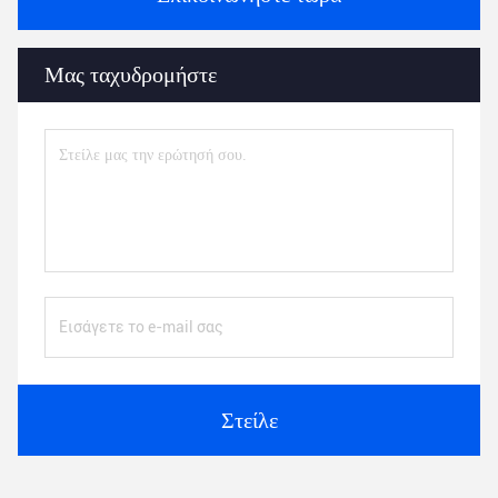
Μας ταχυδρομήστε
Στείλε