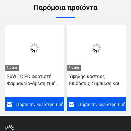
Παρόμοια προϊόντα
βίντεο
βίντεο
20W 1C PD φορτιστή
Υψηλής κόστους
Φαρμακείο-άμεση τιμή
Επιδόσεις Συμπίεση και
παρέχει εξαιρετική αξία
φορητή ταχεία φόρτιση
Smartphone Η φόρτιση
USB Wall Charger 5V
σας λειτουργία γρήγορης
εξόδου
ή
Πάρτε την καλύτερη τιμή
Πάρτε την καλύτερη τιμή
φόρτισης