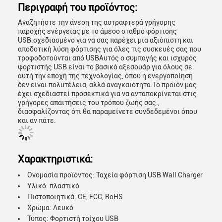
Περιγραφή του προϊόντος:
Αναζητήστε την άνεση της αστραφτερά γρήγορης
παροχής ενέργειας με το άμεσο σταθμό φόρτισης
USB.σχεδιασμένο για να σας παρέχει μια αξιόπιστη και
αποδοτική λύση φόρτισης για όλες τις συσκευές σας που
τροφοδοτούνται από USBΑυτός ο συμπαγής και ισχυρός
φορτιστής USB είναι το βασικό αξεσουάρ για όλους σε
αυτή την εποχή της τεχνολογίας, όπου η ενεργοποίηση
δεν είναι πολυτέλεια, αλλά αναγκαιότητα.Το προϊόν μας
έχει σχεδιαστεί προσεκτικά για να ανταποκρίνεται στις
γρήγορες απαιτήσεις του τρόπου ζωής σας.,
διασφαλίζοντας ότι θα παραμείνετε συνδεδεμένοι όπου
και αν πάτε.
Χαρακτηριστικά:
Ονομασία προϊόντος: Ταχεία φόρτιση USB Wall Charger
Υλικό: πλαστικό
Πιστοποιητικά: CE, FCC, RoHS
Χρώμα: Λευκό
Τύπος: Φορτιστή τοίχου USB