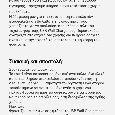
κατασκευαστικού ελαττώματος εντός της περιόδου
εγγύησης, παρέχουμε υπηρεσία αντικατάστασης χωρίς
προβλήματα.
Η δέσμευσή μας για την ικανοποίηση των πελατών
εξασφαλίζει ότι θα λάβετε την υποστήριξη που
χρειάζεστε για να απολαύσετε τα πλήρη οφέλη του
ταχείας φόρτισης USB Wall Charger μας.Παρακαλούμε
ανατρέξτε στο εγχειρίδιο χρήσης για πλήρεις οδηγίες
σχετικά με την ασφαλή και αποτελεσματική χρήση του
φορτιστή.
Συσκευή και αποστολή:
Συσκευασία του προϊόντος:
Το κουτί είναι κατασκευασμένο από ανακυκλωμένα υλικά
και είναι πλήρως ανακυκλώσιμο, αποδεικνύοντας τη
δέσμευσή μας για βιωσιμότητα.το φορτιστή είναι στερεά
τοποθετημένο σε ένα τυπωμένο ένθετο χάρτινου
πολτούΗ συσκευή παρέχει σαφείς, συνοπτικές οδηγίες
και πληροφορίες ασφάλειας για τη διασφάλιση της ορθής
χρήσης.
Ναυτιλία:
Φροντίζουμε πολύ να σας φτάσει το USB Wall Charger σας