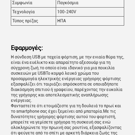
Συμφωνία
Παγκόσμια
Τεχνολογία
100-240V
Τύπος πρίζας
ΗΠΑ
Εφαρμογές:
Η σύνδεση USB με ταχεία φόρτιση, με την ενιαία θύρα της,
είναι ένα ευέλικτο και απαραίτητο αξεσουάρ για τη
σύγχρονη ζωή.το οποίο είναι ιδανικό για μια ποικιλία
συσκευών με USBΤο κομψό λευκό χρώμα του
προσαρμογέα ηλεκτρικής ενέργειας γρήγορης φόρτισης
εξασφαλίζει ότι ταιριάζει απρόσκοπτα σε οποιαδήποτε
διακόσμηση σπιτιού ή γραφείου, παρέχοντας την ευκολία
της γρήγορης και αποτελεσματικής αναπλήρωσης
ενέργειας.
Φανταστείτε ότι ετοιμάζεστε για τη δουλειά το πρωί και
το smartphone σας έχει ξεμείνει από μπαταρία.Με τις
δυνατότητες γρήγορης φόρτισης αυτού του φορτιστή,
μπορείτε να γεμίσετε γρήγορα τη συσκευή σας ενώ
ολοκληρώνετε την πρωινή σας ρουτίνα, εξασφαλίζοντας
ότι φεύγετε από το σπίτι με αρκετή διάρκεια ζωής της