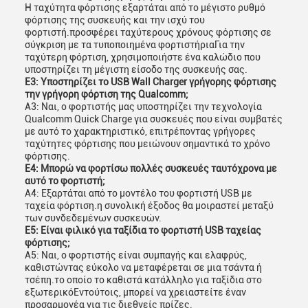
Η ταχύτητα φόρτισης εξαρτάται από το μέγιστο ρυθμό
φόρτισης της συσκευής και την ισχύ του
φορτιστή.προσφέρει ταχύτερους χρόνους φόρτισης σε
σύγκριση με τα τυποποιημένα φορτιστήριαΓια την
ταχύτερη φόρτιση, χρησιμοποιήστε ένα καλώδιο που
υποστηρίζει τη μέγιστη είσοδο της συσκευής σας.
Ε3: Υποστηρίζει το USB Wall Charger γρήγορης φόρτισης
την γρήγορη φόρτιση της Qualcomm;
Α3: Ναι, ο φορτιστής μας υποστηρίζει την τεχνολογία
Qualcomm Quick Charge για συσκευές που είναι συμβατές
με αυτό το χαρακτηριστικό, επιτρέποντας γρήγορες
ταχύτητες φόρτισης που μειώνουν σημαντικά το χρόνο
φόρτισης.
Ε4: Μπορώ να φορτίσω πολλές συσκευές ταυτόχρονα με
αυτό το φορτιστή;
Α4: Εξαρτάται από το μοντέλο του φορτιστή USB με
ταχεία φόρτιση.η συνολική έξοδος θα μοιραστεί μεταξύ
των συνδεδεμένων συσκευών.
Ε5: Είναι φιλικό για ταξίδια το φορτιστή USB ταχείας
φόρτισης;
Α5: Ναι, ο φορτιστής είναι συμπαγής και ελαφρύς,
καθιστώντας εύκολο να μεταφέρεται σε μια τσάντα ή
τσέπη.το οποίο το καθιστά κατάλληλο για ταξίδια στο
εξωτερικόΕντούτοις, μπορεί να χρειαστείτε έναν
προσαρμογέα για τις διεθνείς πρίζες.