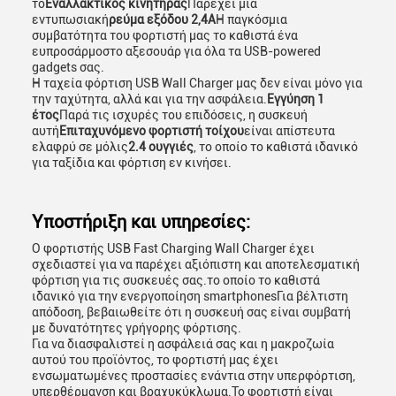
το
Εναλλακτικός κινητήρας
Παρέχει μια
εντυπωσιακή
ρεύμα εξόδου 2,4A
Η παγκόσμια
συμβατότητα του φορτιστή μας το καθιστά ένα
ευπροσάρμοστο αξεσουάρ για όλα τα USB-powered
gadgets σας.
Η ταχεία φόρτιση USB Wall Charger μας δεν είναι μόνο για
την ταχύτητα, αλλά και για την ασφάλεια.
Εγγύηση 1
έτος
Παρά τις ισχυρές του επιδόσεις, η συσκευή
αυτή
Επιταχυνόμενο φορτιστή τοίχου
είναι απίστευτα
ελαφρύ σε μόλις
2.4 ουγγιές
, το οποίο το καθιστά ιδανικό
για ταξίδια και φόρτιση εν κινήσει.
Υποστήριξη και υπηρεσίες:
Ο φορτιστής USB Fast Charging Wall Charger έχει
σχεδιαστεί για να παρέχει αξιόπιστη και αποτελεσματική
φόρτιση για τις συσκευές σας.το οποίο το καθιστά
ιδανικό για την ενεργοποίηση smartphonesΓια βέλτιστη
απόδοση, βεβαιωθείτε ότι η συσκευή σας είναι συμβατή
με δυνατότητες γρήγορης φόρτισης.
Για να διασφαλιστεί η ασφάλειά σας και η μακροζωία
αυτού του προϊόντος, το φορτιστή μας έχει
ενσωματωμένες προστασίες ενάντια στην υπερφόρτιση,
υπερθέρμανση και βραχυκύκλωμα.Το φορτιστή είναι