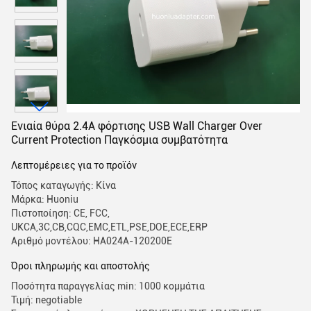
Ενιαία θύρα 2.4A φόρτισης USB Wall Charger Over
Current Protection Παγκόσμια συμβατότητα
Λεπτομέρειες για το προϊόν
Τόπος καταγωγής: Κίνα
Μάρκα: Huoniu
Πιστοποίηση: CE, FCC,
UKCA,3C,CB,CQC,EMC,ETL,PSE,DOE,ECE,ERP
Αριθμό μοντέλου: HA024A-120200E
Όροι πληρωμής και αποστολής
Ποσότητα παραγγελίας min: 1000 κομμάτια
Τιμή: negotiable