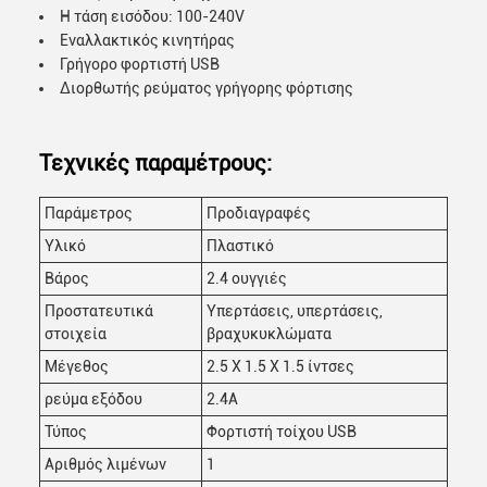
Η τάση εισόδου: 100-240V
Εναλλακτικός κινητήρας
Γρήγορο φορτιστή USB
Διορθωτής ρεύματος γρήγορης φόρτισης
Τεχνικές παραμέτρους:
Παράμετρος
Προδιαγραφές
Υλικό
Πλαστικό
Βάρος
2.4 ουγγιές
Προστατευτικά
Υπερτάσεις, υπερτάσεις,
στοιχεία
βραχυκυκλώματα
Μέγεθος
2.5 X 1.5 X 1.5 ίντσες
ρεύμα εξόδου
2.4Α
Τύπος
Φορτιστή τοίχου USB
Αριθμός λιμένων
1