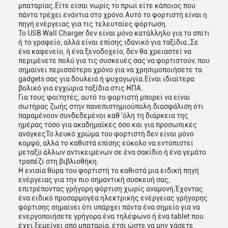
μπαταρίας.Είτε είσαι νωρίς το πρωί είτε κάποιος που
πάντα τρέχει ενάντια στο χρόνο.Αυτό το φορτιστή είναι η
πηγή ενέργειας για τις τελευταίες φόρτωση.
Το USB Wall Charger δεν είναι μόνο κατάλληλο για το σπίτι
ή το γραφείο, αλλά είναι επίσης ιδανικό για ταξίδια.,Σε
ένα καφενείο, ή ένα ξενοδοχείο, δεν θα χρειαστεί να
περιμένετε πολύ για τις συσκευές σας να φορτιστούν, που
σημαίνει περισσότερο χρόνο για να χρησιμοποιήσετε τα
gadgets σας για δουλειά ή ψυχαγωγία.Είναι ιδιαίτερα
βολικό για εγχώρια ταξίδια στις ΗΠΑ..
Για τους φοιτητές, αυτό το φορτιστή μπορεί να είναι
σωτήρας ζωής στην πανεπιστημιούπολη.διασφάλιση ότι
παραμένουν συνδεδεμένοι καθ 'όλη τη διάρκεια της
ημέρας τόσο για ακαδημαϊκές όσο και για προσωπικές
ανάγκεςΤο λευκό χρώμα του φορτιστή δεν είναι μόνο
κομψό, αλλά το καθιστά επίσης εύκολο να εντοπιστεί
μεταξύ άλλων αντικειμένων σε ένα σακίδιο ή ένα γεμάτο
τραπέζι στη βιβλιοθήκη.
Η ενιαία θύρα του φορτιστή το καθιστά μια ειδική πηγή
ενέργειας για την πιο σημαντική συσκευή σας,
επιτρέποντας γρήγορη φόρτιση χωρίς αναμονή.Έχοντας
ένα ειδικό προσαρμογέα ηλεκτρικής ενέργειας γρήγορης
φόρτισης σημαίνει ότι υπάρχει πάντα ένα σημείο για να
ενεργοποιήσετε γρήγορα ένα τηλέφωνο ή ένα tablet που
έχει ξεμείνει από μπαταρία, έτσι ώστε να μην χάσετε