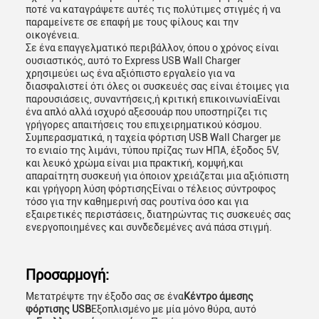
ποτέ να καταγράψετε αυτές τις πολύτιμες στιγμές ή να
παραμείνετε σε επαφή με τους φίλους και την
οικογένεια.
Σε ένα επαγγελματικό περιβάλλον, όπου ο χρόνος είναι
ουσιαστικός, αυτό το Express USB Wall Charger
χρησιμεύει ως ένα αξιόπιστο εργαλείο για να
διασφαλιστεί ότι όλες οι συσκευές σας είναι έτοιμες για
παρουσιάσεις, συναντήσεις,ή κριτική επικοινωνίαΕίναι
ένα απλό αλλά ισχυρό αξεσουάρ που υποστηρίζει τις
γρήγορες απαιτήσεις του επιχειρηματικού κόσμου.
Συμπερασματικά, η ταχεία φόρτιση USB Wall Charger με
το ενιαίο της λιμάνι, τύπου πρίζας των ΗΠΑ, έξοδος 5V,
και λευκό χρώμα είναι μια πρακτική, κομψή,και
απαραίτητη συσκευή για όποιον χρειάζεται μια αξιόπιστη
και γρήγορη λύση φόρτισηςΕίναι ο τέλειος σύντροφος
τόσο για την καθημερινή σας ρουτίνα όσο και για
εξαιρετικές περιστάσεις, διατηρώντας τις συσκευές σας
ενεργοποιημένες και συνδεδεμένες ανά πάσα στιγμή.
Προσαρμογή:
Μετατρέψτε την έξοδο σας σε ένα
Κέντρο άμεσης
φόρτισης USB
Εξοπλισμένο με μία μόνο θύρα, αυτό