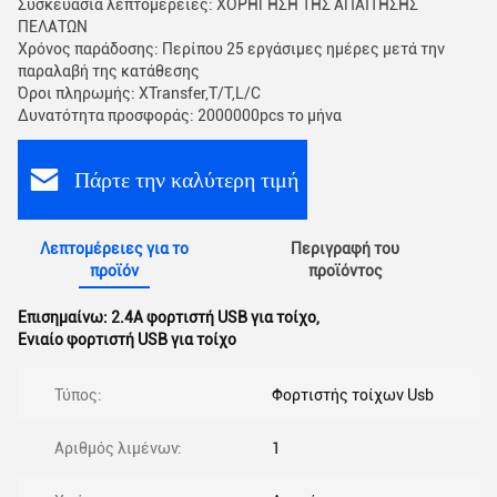
Συσκευασία λεπτομέρειες: ΧΟΡΗΓΗΣΗ ΤΗΣ ΑΠΑΙΤΗΣΗΣ
ΠΕΛΑΤΩΝ
Χρόνος παράδοσης: Περίπου 25 εργάσιμες ημέρες μετά την
παραλαβή της κατάθεσης
Όροι πληρωμής: XTransfer,T/T,L/C
Δυνατότητα προσφοράς: 2000000pcs το μήνα
Πάρτε την καλύτερη τιμή
Λεπτομέρειες για το
Περιγραφή του
προϊόν
προϊόντος
Επισημαίνω:
2.4Α φορτιστή USB για τοίχο
,
Ενιαίο φορτιστή USB για τοίχο
Τύπος:
Φορτιστής τοίχων Usb
Αριθμός λιμένων:
1