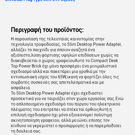
Περιγραφή του προϊόντος:
Η παρουσίαση της τελευταίας καινοτομίας στην
τεχνολογία τροφοδοσίας, το Slim Desktop Power Adapter,
αλλάζει το παιχνίδι για όποιον αναζητά ένα
αξιόπιστο,λύση φόρτισης υψηλών επιδόσεων χωρίς να
διακυβεύεται ο χώρος γραφείουΑυτό το Compact Desk
Top Power Brick όχι μόνο προσφέρει ένα μινιμαλιστικό
σχεδιασμό αλλά και πακετάρει μια γροθιά με την
εντυπωσιακή ισχύς του 65W,ικανή να φορτίζει όλες τις
συμβατές συσκευές σας αποτελεσματικά και με
ασφάλεια.
Το Slim Desktop Power Adapter έχει σχεδιαστεί
προσεκτικά για να ταιριάζει στον χώρο εργασίας σας.Ενώ
το απλοποιημένο σχεδιασμό του πύργου του ηλεκτρικού
πλέγματος του επιτρέπει να στέκεται όρθιοςΑυτή η
επιλογή σχεδιασμού όχι μόνο εξοικονομεί πολύτιμη
ακινητοποίηση γραφείου, αλλά μειώνει επίσης τον
κίνδυνο να γκρεμιστεί ο προσαρμογός ή να παρεμποδίσει
τη δουλειά σας.