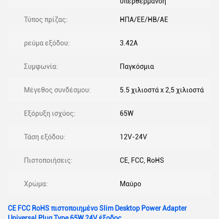
υπερθέρμανση
Τύπος πρίζας:
ΗΠΑ/ΕΕ/ΗΒ/ΑΕ
ρεύμα εξόδου:
3.42Α
Συμφωνία:
Παγκόσμια
Μέγεθος συνδέσμου:
5.5 χιλιοστά x 2,5 χιλιοστά
Εξόρυξη ισχύος:
65W
Τάση εξόδου:
12V-24V
Πιστοποιήσεις:
CE, FCC, RoHS
Χρώμα:
Μαύρο
CE FCC RoHS πιστοποιημένο Slim Desktop Power Adapter
Universal Plug Type 65W 24V έξοδος