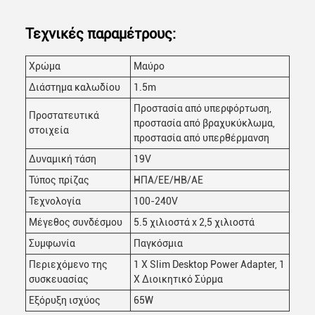
Τεχνικές παραμέτρους:
Χρώμα
Μαύρο
Διάστημα καλωδίου
1.5m
Προστασία από υπερφόρτωση,
Προστατευτικά
προστασία από βραχυκύκλωμα,
στοιχεία
προστασία από υπερθέρμανση
Δυναμική τάση
19V
Τύπος πρίζας
ΗΠΑ/ΕΕ/ΗΒ/ΑΕ
Τεχνολογία
100-240V
Μέγεθος συνδέσμου
5.5 χιλιοστά x 2,5 χιλιοστά
Συμφωνία
Παγκόσμια
Περιεχόμενο της
1 X Slim Desktop Power Adapter, 1
συσκευασίας
X Διοικητικό Σύρμα
Εξόρυξη ισχύος
65W