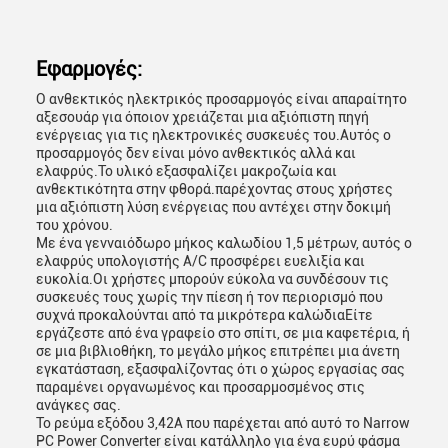
Εφαρμογές:
Ο ανθεκτικός ηλεκτρικός προσαρμογός είναι απαραίτητο
αξεσουάρ για όποιον χρειάζεται μια αξιόπιστη πηγή
ενέργειας για τις ηλεκτρονικές συσκευές του.Αυτός ο
προσαρμογός δεν είναι μόνο ανθεκτικός αλλά και
ελαφρύς.Το υλικό εξασφαλίζει μακροζωία και
ανθεκτικότητα στην φθορά.παρέχοντας στους χρήστες
μια αξιόπιστη λύση ενέργειας που αντέχει στην δοκιμή
του χρόνου.
Με ένα γενναιόδωρο μήκος καλωδίου 1,5 μέτρων, αυτός ο
ελαφρύς υπολογιστής A/C προσφέρει ευελιξία και
ευκολία.Οι χρήστες μπορούν εύκολα να συνδέσουν τις
συσκευές τους χωρίς την πίεση ή τον περιορισμό που
συχνά προκαλούνται από τα μικρότερα καλώδιαΕίτε
εργάζεστε από ένα γραφείο στο σπίτι, σε μια καφετέρια, ή
σε μια βιβλιοθήκη, το μεγάλο μήκος επιτρέπει μια άνετη
εγκατάσταση, εξασφαλίζοντας ότι ο χώρος εργασίας σας
παραμένει οργανωμένος και προσαρμοσμένος στις
ανάγκες σας.
Το ρεύμα εξόδου 3,42A που παρέχεται από αυτό το Narrow
PC Power Converter είναι κατάλληλο για ένα ευρύ φάσμα