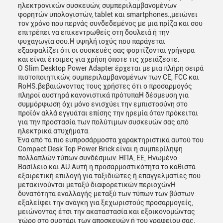
ηλεκτρονικών συσκευών, συμπεριλαμβανομένων
φορητών υπολογιστών, tablet και smartphones.,μειώνει
τον χρόνο που περνάς συνδεδεμένος με μια πρίζα και σου
επιτρέπει να επικεντρωθείς στη δουλειά ή την
ψυχαγωγία σου.Η υψηλή ισχύς που παράγεται
εξασφαλίζει ότι οι συσκευές σας φορτίζονται γρήγορα
και είναι έτοιμες για χρήση όποτε τις χρειάζεστε.
Ο Slim Desktop Power Adapter έρχεται με μια πλήρη σειρά
πιστοποιητικών, συμπεριλαμβανομένων των CE, FCC και
RoHS.βεβαιώνοντας τους χρήστες ότι ο προσαρμογός
πληροί αυστηρά κανονιστικά πρότυπαΗ δέσμευση για
συμμόρφωση όχι μόνο ενισχύει την εμπιστοσύνη στο
προϊόν αλλά εγγυάται επίσης την ηρεμία όταν πρόκειται
για την προστασία των πολύτιμων συσκευών σας από
ηλεκτρικά ατυχήματα.
Ένα από τα πιο ευπροσάρμοστα χαρακτηριστικά αυτού του
Compact Desk Top Power Brick είναι η συμπερίληψη
πολλαπλών τύπων συνδέσμων: ΗΠΑ, ΕΕ, Ηνωμένο
Βασίλειο και AU.Αυτή η προσαρμοστικότητα το καθιστά
εξαιρετική επιλογή για ταξιδιώτες ή επαγγελματίες που
μετακινούνται μεταξύ διαφορετικών περιοχώνΗ
δυνατότητα εναλλαγής μεταξύ των τύπων των βύστων
εξαλείφει την ανάγκη για ξεχωριστούς προσαρμογείς,
μειώνοντας έτσι την ακαταστασία και εξοικονομώντας
χώρο στο συρτάρι των αποσκευών ή του γραφείου σας.