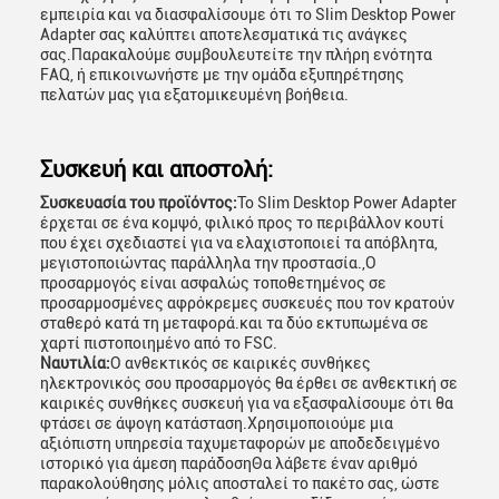
εμπειρία και να διασφαλίσουμε ότι το Slim Desktop Power
Adapter σας καλύπτει αποτελεσματικά τις ανάγκες
σας.Παρακαλούμε συμβουλευτείτε την πλήρη ενότητα
FAQ, ή επικοινωνήστε με την ομάδα εξυπηρέτησης
πελατών μας για εξατομικευμένη βοήθεια.
Συσκευή και αποστολή:
Συσκευασία του προϊόντος:
Το Slim Desktop Power Adapter
έρχεται σε ένα κομψό, φιλικό προς το περιβάλλον κουτί
που έχει σχεδιαστεί για να ελαχιστοποιεί τα απόβλητα,
μεγιστοποιώντας παράλληλα την προστασία.,Ο
προσαρμογός είναι ασφαλώς τοποθετημένος σε
προσαρμοσμένες αφρόκρεμες συσκευές που τον κρατούν
σταθερό κατά τη μεταφορά.και τα δύο εκτυπωμένα σε
χαρτί πιστοποιημένο από το FSC.
Ναυτιλία:
Ο ανθεκτικός σε καιρικές συνθήκες
ηλεκτρονικός σου προσαρμογός θα έρθει σε ανθεκτική σε
καιρικές συνθήκες συσκευή για να εξασφαλίσουμε ότι θα
φτάσει σε άψογη κατάσταση.Χρησιμοποιούμε μια
αξιόπιστη υπηρεσία ταχυμεταφορών με αποδεδειγμένο
ιστορικό για άμεση παράδοσηΘα λάβετε έναν αριθμό
παρακολούθησης μόλις αποσταλεί το πακέτο σας, ώστε