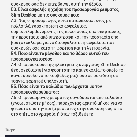
συσκευής σας δεν υπερβαίνει αυτή την έξοδο.
Ε3: Είναι ασφαλής η χρήση του προσαρμογέα ρεύματος
Slim Desktop με τις συσκευές μου;
Α3: Ναι, ο προσαρμογός είναι κατασκευασμένος με
πολλαπλά χαρακτηριστικά ασφαλείας,
συμπεριλαμβανομένης της προστασίας από υπερτάσεις,
την προστασία από υπερστροφή και την προστασία από
βραχυκύκλωμα,για να διασφαλιστεί η ασφάλεια των
συσκευών σας κατά τη φόρτιση και τη λειτουργία.
Ε4: Ποιο είναι το μέγεθος και το βάρος αυτού του
προσαρμογέα ισχύος;
Α4: Ο παρασκευαστής ηλεκτρικής ενέργειας Slim Desktop
έχει σχεδιαστεί για φορητότητα και ευκολία.το οποίο το
κάνει εύκολο να το κουβαλάς μαζί σου σε σακίδιο ή σε
τσάντα φορητού υπολογιστή.
Ε5: Πόσο είναι το καλώδιο που έρχεται με τον
προσαρμογέα ρεύματος;
Α5: Ο προσαρμογός ρεύματος συνοδεύεται από καλώδιο
(ενσωματώστε μήκος), παρέχοντας αρκετό μήκος για να
φτάσετε από την πρίζα ρεύματος στην συσκευή σας.είτε
στο σπίτι, στο γραφείο, ή όταν ταξιδεύετε.
Tags: