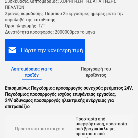
Συσκευασία λεπτομέρειες: ΧΟΡΗΓΗΣΗ ΤΗΣ ΑΠΑΙΤΗΣΗΣ
ΠΕΛΑΤΩΝ
Χρόνος παράδοσης: Περίπου 25 εργάσιμες ημέρες μετά την
παραλαβή της κατάθεσης
Όροι πληρωμής: T/T
Δυνατότητα προσφοράς: 2000000pcs το μήνα
Πάρτε την καλύτερη τιμή
Λεπτομέρειες για το
Περιγραφή του
προϊόν
προϊόντος
Επισημαίνω:
Παγκόσμιος προσαρμογός συνεχούς ρεύματος 24V
,
Παγκόσμιος προσαρμογός ισχύος επιφάνειας εργασίας
,
24V αδύναμος προσαρμογός ηλεκτρικής ενέργειας για
επιτραπέζιο
Προστασία από
υπερφόρτωση, προστασία
Προστατευτικά στοιχεία:
από βραχυκύκλωμα,
προστασία από