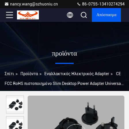
nancy.wang@szhuoniu.cn
86-0755-13410274294
Απόσπασμα
προϊόντα
Σπίτι
>
Προϊόντα
>
Εναλλακτικός Ηλεκτρικός Adapter
>
CE
FCC RoHS πιστοποιημένο Slim Desktop Power Adapter Universal
Plug Type 65W 24V έξοδος