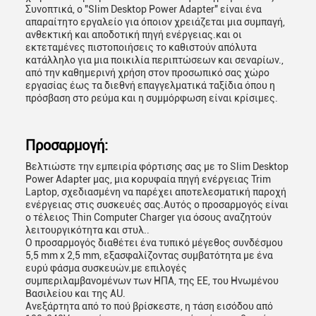
Συνοπτικά, ο "Slim Desktop Power Adapter" είναι ένα
απαραίτητο εργαλείο για όποιον χρειάζεται μια συμπαγή,
ανθεκτική και αποδοτική πηγή ενέργειας.και οι
εκτεταμένες πιστοποιήσεις το καθιστούν απόλυτα
κατάλληλο για μια ποικιλία περιπτώσεων και σεναρίων.,
από την καθημερινή χρήση στον προσωπικό σας χώρο
εργασίας έως τα διεθνή επαγγελματικά ταξίδια όπου η
πρόσβαση στο ρεύμα και η συμμόρφωση είναι κρίσιμες.
Προσαρμογή:
Βελτιώστε την εμπειρία φόρτισης σας με το Slim Desktop
Power Adapter μας, μια κορυφαία πηγή ενέργειας Trim
Laptop, σχεδιασμένη να παρέχει αποτελεσματική παροχή
ενέργειας στις συσκευές σας.Αυτός ο προσαρμογός είναι
ο τέλειος Thin Computer Charger για όσους αναζητούν
λειτουργικότητα και στυλ..
Ο προσαρμογός διαθέτει ένα τυπικό μέγεθος συνδέσμου
5,5 mm x 2,5 mm, εξασφαλίζοντας συμβατότητα με ένα
ευρύ φάσμα συσκευών.με επιλογές
συμπεριλαμβανομένων των ΗΠΑ, της ΕΕ, του Ηνωμένου
Βασιλείου και της AU.
Ανεξάρτητα από το πού βρίσκεστε, η τάση εισόδου από