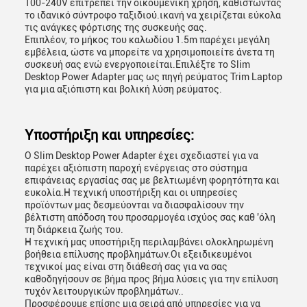
100-240V επιτρέπει την οικουμενική χρήση, καθιστώντας
το ιδανικό σύντροφο ταξιδιού.ικανή να χειρίζεται εύκολα
τις ανάγκες φόρτισης της συσκευής σας.
Επιπλέον, το μήκος του καλωδίου 1.5m παρέχει μεγάλη
εμβέλεια, ώστε να μπορείτε να χρησιμοποιείτε άνετα τη
συσκευή σας ενώ ενεργοποιείται.Επιλέξτε το Slim
Desktop Power Adapter μας ως πηγή ρεύματος Trim Laptop
για μια αξιόπιστη και βολική λύση ρεύματος.
Υποστήριξη και υπηρεσίες:
Ο Slim Desktop Power Adapter έχει σχεδιαστεί για να
παρέχει αξιόπιστη παροχή ενέργειας στο σύστημα
επιφάνειας εργασίας σας με βελτιωμένη φορητότητα και
ευκολία.Η τεχνική υποστήριξη και οι υπηρεσίες
προϊόντων μας δεσμεύονται να διασφαλίσουν την
βέλτιστη απόδοση του προσαρμογέα ισχύος σας καθ 'όλη
τη διάρκεια ζωής του.
Η τεχνική μας υποστήριξη περιλαμβάνει ολοκληρωμένη
βοήθεια επίλυσης προβλημάτων.Οι εξειδικευμένοι
τεχνικοί μας είναι στη διάθεσή σας για να σας
καθοδηγήσουν σε βήμα προς βήμα λύσεις για την επίλυση
τυχόν λειτουργικών προβλημάτων..
Προσφέρουμε επίσης μια σειρά από υπηρεσίες για να