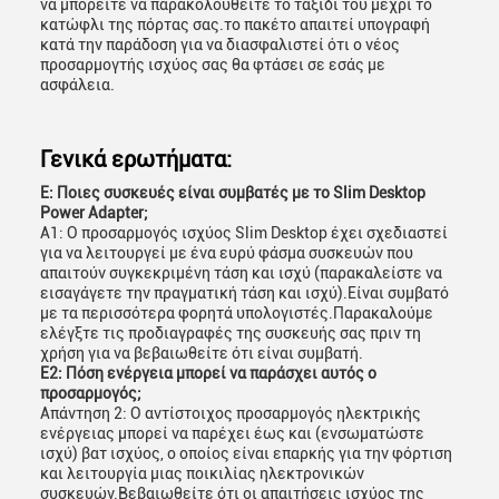
να μπορείτε να παρακολουθείτε το ταξίδι του μέχρι το
κατώφλι της πόρτας σας.το πακέτο απαιτεί υπογραφή
κατά την παράδοση για να διασφαλιστεί ότι ο νέος
προσαρμογτής ισχύος σας θα φτάσει σε εσάς με
ασφάλεια.
Γενικά ερωτήματα:
Ε: Ποιες συσκευές είναι συμβατές με το Slim Desktop
Power Adapter;
Α1: Ο προσαρμογός ισχύος Slim Desktop έχει σχεδιαστεί
για να λειτουργεί με ένα ευρύ φάσμα συσκευών που
απαιτούν συγκεκριμένη τάση και ισχύ (παρακαλείστε να
εισαγάγετε την πραγματική τάση και ισχύ).Είναι συμβατό
με τα περισσότερα φορητά υπολογιστές.Παρακαλούμε
ελέγξτε τις προδιαγραφές της συσκευής σας πριν τη
χρήση για να βεβαιωθείτε ότι είναι συμβατή.
Ε2: Πόση ενέργεια μπορεί να παράσχει αυτός ο
προσαρμογός;
Απάντηση 2: Ο αντίστοιχος προσαρμογός ηλεκτρικής
ενέργειας μπορεί να παρέχει έως και (ενσωματώστε
ισχύ) βατ ισχύος, ο οποίος είναι επαρκής για την φόρτιση
και λειτουργία μιας ποικιλίας ηλεκτρονικών
συσκευών.Βεβαιωθείτε ότι οι απαιτήσεις ισχύος της