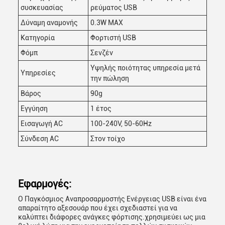
συσκευασίας
ρεύματος USB
Δύναμη αναμονής
0.3W MAX
Κατηγορία
Φορτιστή USB
Φόμπ
Σενζέν
Υψηλής ποιότητας υπηρεσία μετά
Υπηρεσίες
την πώληση
Βάρος
90g
Εγγύηση
1 έτος
Εισαγωγή AC
100-240V, 50-60Hz
Σύνδεση AC
Στον τοίχο
Εφαρμογές:
Ο Παγκόσμιος Αναπροσαρμοστής Ενέργειας USB είναι ένα
απαραίτητο αξεσουάρ που έχει σχεδιαστεί για να
καλύπτει διάφορες ανάγκες φόρτισης.χρησιμεύει ως μια