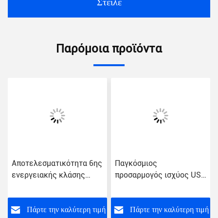
Στείλε
Παρόμοια προϊόντα
Αποτελεσματικότητα 6ης
Παγκόσμιος
ενεργειακής κλάσης
προσαρμογός ισχύος USB
Ηλεκτρονικός
Τάξη ενέργειας VI
προσαρμογός USB με
εισροή εναλλασσόμενου
ή
Πάρτε την καλύτερη τιμή
Πάρτε την καλύτερη τιμή