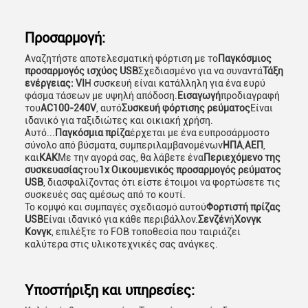
Προσαρμογή:
Αναζητήστε αποτελεσματική φόρτιση με το
Παγκόσμιος
προσαρμογός ισχύος USB
Σχεδιασμένο για να συναντά
Τάξη
ενέργειας: VI
Η συσκευή είναι κατάλληλη για ένα ευρύ
φάσμα τάσεων με υψηλή απόδοση.
Εισαγωγή
προδιαγραφή
του
AC100-240V
, αυτό
Συσκευή φόρτισης ρεύματος
Είναι
ιδανικό για ταξιδιώτες και οικιακή χρήση.
Αυτό...
Παγκόσμια πρίζα
έρχεται με ένα ευπροσάρμοστο
σύνολο από βύσματα, συμπεριλαμβανομένων
ΗΠΑ
,
ΑΕΠ
,
και
ΚΑΚ
Με την αγορά σας, θα λάβετε ένα
Περιεχόμενο της
συσκευασίας
του
1x Οικουμενικός προσαρμογός ρεύματος
USB
, διασφαλίζοντας ότι είστε έτοιμοι να φορτώσετε τις
συσκευές σας αμέσως από το κουτί.
Το κομψό και συμπαγές σχεδιασμό αυτού
Φορτιστή πρίζας
USB
Είναι ιδανικό για κάθε περιβάλλον.
Σενζέν
ή
Χονγκ
Κονγκ
, επιλέξτε το FOB τοποθεσία που ταιριάζει
καλύτερα στις υλικοτεχνικές σας ανάγκες.
Υποστήριξη και υπηρεσίες: