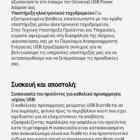
αξιοποιήσετε στο έπακρο τον Universal USB Power
Adapter σας.
Υποστήριξη ηλεκτρονικού ταχυδρομείου:
Για
εξατομικευμένη βοήθεια, επικοινωνήστε με την ομάδα
υποστήριξης μέσω ηλεκτρονικού ταχυδρομείου.
Στην Τεχνική Υποστήριξη Προϊόντος και Υπηρεσίες,
είμαστε αφιερωμένοι στη διασφάλιση της πλήρους
ικανοποίησης σας με το Παγκόσμιο Αναπροσαρμοστή
Ενέργειας USB.Εργαζόμαστε συνεχώς για να
βελτιώσουμε τις υπηρεσίες υποστήριξής μας για να
ανταποκριθούμε και να ξεπεράσουμε τις προσδοκίες
σας..
Συσκευή και αποστολή:
Συσκευασία του προϊόντος για καθολικό προσαρμογέα
ισχύος USB:
Ο καθολικός προσαρμογός ρεύματος USB διατίθεται σε
ένα συμπαγές, φιλικό προς το περιβάλλον κουτί που έχει
σχεδιαστεί για να ελαχιστοποιεί τα απόβλητα,
εξασφαλίζοντας παράλληλα την ασφάλεια του προϊόντος
κατά τη μεταφορά.Η συσκευασία είναι κατασκευασμένη
από ανακυκλώσιμα υλικά και διαθέτει ένα προστατευτικό
ένδυμα που κρατά στενά το προσαρμογέα στη θέση τουΗ