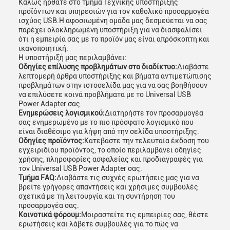
Καλώς ήρθατε στο τμήμα Τεχνικής υποστήριξης
προϊόντων και υπηρεσιών για τον καθολικό προσαρμογέα
ισχύος USB.Η αφοσιωμένη ομάδα μας δεσμεύεται να σας
παρέχει ολοκληρωμένη υποστήριξη για να διασφαλίσει
ότι η εμπειρία σας με το προϊόν μας είναι απρόσκοπτη και
ικανοποιητική.
Η υποστήριξή μας περιλαμβάνει:
Οδηγίες επίλυσης προβλημάτων στο διαδίκτυο:
Διαβάστε
λεπτομερή άρθρα υποστήριξης και βήματα αντιμετώπισης
προβλημάτων στην ιστοσελίδα μας για να σας βοηθήσουν
να επιλύσετε κοινά προβλήματα με το Universal USB
Power Adapter σας.
Ενημερώσεις λογισμικού:
Διατηρήστε τον προσαρμογέα
σας ενημερωμένο με το πιο πρόσφατο λογισμικό που
είναι διαθέσιμο για λήψη από την σελίδα υποστήριξης.
Οδηγίες προϊόντος:
Κατεβάστε την τελευταία έκδοση του
εγχειριδίου προϊόντος, το οποίο περιλαμβάνει οδηγίες
χρήσης, πληροφορίες ασφαλείας και προδιαγραφές για
τον Universal USB Power Adapter σας.
Τμήμα FAQ:
Διαβάστε τις συχνές ερωτήσεις μας για να
βρείτε γρήγορες απαντήσεις και χρήσιμες συμβουλές
σχετικά με τη λειτουργία και τη συντήρηση του
προσαρμογέα σας.
Κοινοτικά φόρουμ:
Μοιραστείτε τις εμπειρίες σας, θέστε
ερωτήσεις και λάβετε συμβουλές για το πώς να