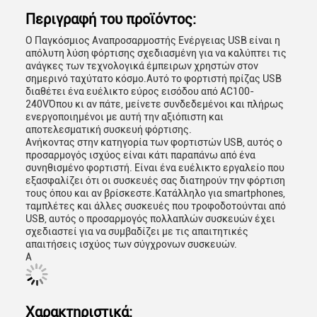
Περιγραφή του προϊόντος:
Ο Παγκόσμιος Αναπροσαρμοστής Ενέργειας USB είναι η
απόλυτη λύση φόρτισης σχεδιασμένη για να καλύπτει τις
ανάγκες των τεχνολογικά έμπειρων χρηστών στον
σημερινό ταχύτατο κόσμο.Αυτό το φορτιστή πρίζας USB
διαθέτει ένα ευέλικτο εύρος εισόδου από AC100-
240VΌπου κι αν πάτε, μείνετε συνδεδεμένοι και πλήρως
ενεργοποιημένοι με αυτή την αξιόπιστη και
αποτελεσματική συσκευή φόρτισης.
Ανήκοντας στην κατηγορία των φορτιστών USB, αυτός ο
προσαρμογός ισχύος είναι κάτι παραπάνω από ένα
συνηθισμένο φορτιστή. Είναι ένα ευέλικτο εργαλείο που
εξασφαλίζει ότι οι συσκευές σας διατηρούν την φόρτιση
τους όπου και αν βρίσκεστε.Κατάλληλο για smartphones,
ταμπλέτες και άλλες συσκευές που τροφοδοτούνται από
USB, αυτός ο προσαρμογός πολλαπλών συσκευών έχει
σχεδιαστεί για να συμβαδίζει με τις απαιτητικές
απαιτήσεις ισχύος των σύγχρονων συσκευών.
Α
Χαρακτηριστικά: