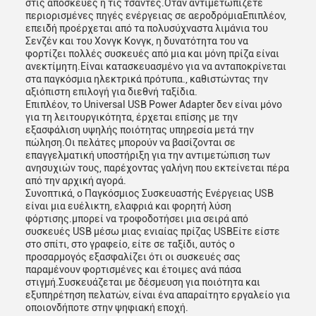
στις αποσκευές ή τις τσάντες.Όταν αντιμετωπίζετε
περιορισμένες πηγές ενέργειας σε αεροδρόμιαΕπιπλέον,
επειδή προέρχεται από τα πολυσύχναστα λιμάνια του
Σενζέν και του Χονγκ Κονγκ, η δυνατότητα του να
φορτίζει πολλές συσκευές από μια και μόνη πρίζα είναι
ανεκτίμητη.Είναι κατασκευασμένο για να ανταποκρίνεται
στα παγκόσμια ηλεκτρικά πρότυπα., καθιστώντας την
αξιόπιστη επιλογή για διεθνή ταξίδια.
Επιπλέον, το Universal USB Power Adapter δεν είναι μόνο
για τη λειτουργικότητα, έρχεται επίσης με την
εξασφάλιση υψηλής ποιότητας υπηρεσία μετά την
πώληση.Οι πελάτες μπορούν να βασίζονται σε
επαγγελματική υποστήριξη για την αντιμετώπιση των
ανησυχιών τους, παρέχοντας γαλήνη που εκτείνεται πέρα
από την αρχική αγορά.
Συνοπτικά, ο Παγκόσμιος Συσκευαστής Ενέργειας USB
είναι μια ευέλικτη, ελαφριά και φορητή λύση
φόρτισης.μπορεί να τροφοδοτήσει μια σειρά από
συσκευές USB μέσω μιας ενιαίας πρίζας USBΕίτε είστε
στο σπίτι, στο γραφείο, είτε σε ταξίδι, αυτός ο
προσαρμογός εξασφαλίζει ότι οι συσκευές σας
παραμένουν φορτισμένες και έτοιμες ανά πάσα
στιγμή.Συσκευάζεται με δέσμευση για ποιότητα και
εξυπηρέτηση πελατών, είναι ένα απαραίτητο εργαλείο για
οποιονδήποτε στην ψηφιακή εποχή.