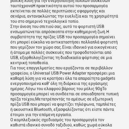
βολική λύση για την ενεργοποίηση πολλών συσκευών
ταυτόχροναΗ πρακτικότητα αυτού του προσαρμογέα
εκτείνεται σε πολλές περιπτώσεις εφαρμογής και
σενάρια, αντανακλώντας την ευελιξία και τη χρησιμότητά
του στο σημερινό τεχνολογικό τοπίο.
Στην άνεση του σπιτιού σας, αυτό το φορτιστή USB
ενσωματώνεται απρόσκοπτα στην καθημερινή ζωή.Η
συμβατότητα της πρίζας USB του προσαρμογέα σημαίνει
ότι μπορεί εύκολα να αντικαταστήσει πολλαπλά φορτιστή
που γεμίζουν τον χώρο σας.Είναι ιδανικό για οικογένειες
ή άτομα με πολλές συσκευές που τροφοδοτούνται από
USB, εξορθολογίζοντας τη διαδικασία φόρτισης σε μια
κεντρική τοποθεσία.
Για τους επαγγελματίες που εργάζονται σε περιβάλλον
γραφείου, ο Universal USB Power Adapter προσφέρει μια
καθαρή λύση για να κρατήσει όλα τα απαραίτητα gadgets
ενεργοποιημένα καθ' όλη τη διάρκεια της εργάσιμης
ημέρας.Λόγω του ελαφρού βάρους του μόλις 90gΤο
προσαρμογέα μπορεί να συνδέεται σε οποιαδήποτε τυπική
πρίζα τοίχου,Μετατρέποντάς το αμέσως σε εξωτερική
πρίζα USB που μπορεί να φορτίζει τηλέφωνα, ταμπλέτες
ή ακουστικά Bluetooth, εξασφαλίζοντας ότι είστε πάντα
έτοιμοι για την επόμενη εργασία.
Ο κομπλεξιακός σχεδιασμός του προσαρμογέα τον
καθιστά ιδανικό συνοδό ταξιδιού, καθώς χωρά εύκολα