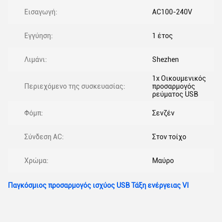
Εισαγωγή:
AC100-240V
Εγγύηση:
1 έτος
Λιμάνι:
Shezhen
1x Οικουμενικός
Περιεχόμενο της συσκευασίας:
προσαρμογός
ρεύματος USB
Φόμπ:
Σενζέν
Σύνδεση AC:
Στον τοίχο
Χρώμα:
Μαύρο
Παγκόσμιος προσαρμογός ισχύος USB Τάξη ενέργειας VI