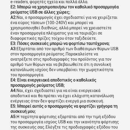
e-readers, φορητές ηχεία και πολλά άλλα.
Ε2: Μπορώ να χρησιμοποιήσω τον καθολικό προσαρμογέα
ρεύματος USB σε άλλες χώρες;
Α2:
Ναι, ο προσαρμογός έχει σχεδιαστεί για να χειρίζεται
ένα εύρος τάσεων (100-240V) και μπορεί να
χρησιμοποιηθεί διεθνώς, αλλά μπορεί να χρειαστείτε
έναν προσαρμογέα πλέγματος για να ταιριάζει σε
διαφορετικές πρίζες τοίχου όταν ταξιδεύετε.
Ε3: Πόσες συσκευές μπορώ να φορτίσω ταυτόχρονα;
Α3:
Εξαρτάται από τον αριθμό των διαθέσιμων θύρων USB
στον προσαρμογέα ρεύματος.Παρακαλείστε να
ανατρέξετε στις προδιαγραφές του προϊόντος για τον
αριθμό των θύρων και να βεβαιωθείτε ότι η συνολική
κατανάλωση ισχύος δεν υπερβαίνει την χωρητικότητα
του προσαρμογέα.
Ε4: Είναι ενεργειακά αποδοτικός ο καθολικός
προσαρμογός ρεύματος USB;
Α4:
Ναι, έχει σχεδιαστεί για να είναι ενεργειακά
αποδοτικό και θα πρέπει να έχει ελάχιστη κατανάλωση
ενέργειας όταν δεν φορτίζει ενεργά μια συσκευή.
Ε5: Μπορεί αυτός ο προσαρμογός να φορτίζει γρήγορα τη
συσκευή μου;
Α5:
Η ταχύτητα φόρτισης εξαρτάται από την τιμή εξόδου
του προσαρμογέα ισχύος USB και την ικανότητα φόρτισης
της συσκευής σας.Ελέγξτε τις προδιαγραφές εξόδου του