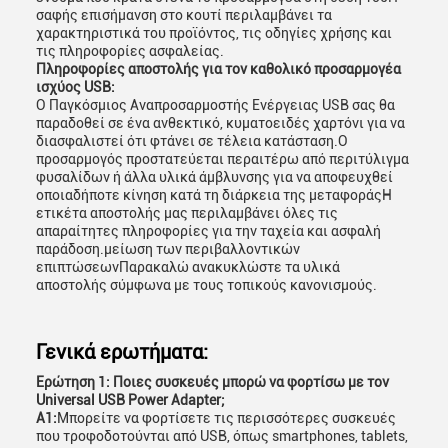
σαφής επισήμανση στο κουτί περιλαμβάνει τα
χαρακτηριστικά του προϊόντος, τις οδηγίες χρήσης και
τις πληροφορίες ασφαλείας.
Πληροφορίες αποστολής για τον καθολικό προσαρμογέα
ισχύος USB:
Ο Παγκόσμιος Αναπροσαρμοστής Ενέργειας USB σας θα
παραδοθεί σε ένα ανθεκτικό, κυματοειδές χαρτόνι για να
διασφαλιστεί ότι φτάνει σε τέλεια κατάσταση.Ο
προσαρμογός προστατεύεται περαιτέρω από περιτύλιγμα
φυσαλίδων ή άλλα υλικά άμβλυνσης για να αποφευχθεί
οποιαδήποτε κίνηση κατά τη διάρκεια της μεταφοράςΗ
ετικέτα αποστολής μας περιλαμβάνει όλες τις
απαραίτητες πληροφορίες για την ταχεία και ασφαλή
παράδοση.μείωση των περιβαλλοντικών
επιπτώσεωνΠαρακαλώ ανακυκλώστε τα υλικά
αποστολής σύμφωνα με τους τοπικούς κανονισμούς.
Γενικά ερωτήματα:
Ερώτηση 1: Ποιες συσκευές μπορώ να φορτίσω με τον
Universal USB Power Adapter;
Α1:
Μπορείτε να φορτίσετε τις περισσότερες συσκευές
που τροφοδοτούνται από USB, όπως smartphones, tablets,