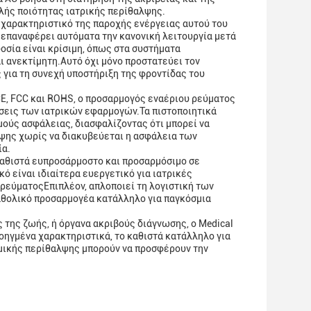
ής ποιότητας ιατρικής περίθαλψης.
 χαρακτηριστικό της παροχής ενέργειας αυτού του
 επαναφέρει αυτόματα την κανονική λειτουργία μετά
σία είναι κρίσιμη, όπως στα συστήματα
ι ανεκτίμητη.Αυτό όχι μόνο προστατεύει τον
 για τη συνεχή υποστήριξη της φροντίδας του
, FCC και ROHS, ο προσαρμογός εναέριου ρεύματος
ήσεις των ιατρικών εφαρμογών.Τα πιστοποιητικά
ούς ασφάλειας, διασφαλίζοντας ότι μπορεί να
ψης χωρίς να διακυβεύεται η ασφάλεια των
ία.
 καθιστά ευπροσάρμοστο και προσαρμόσιμο σε
 είναι ιδιαίτερα ευεργετικό για ιατρικές
ρεύματοςΕπιπλέον, απλοποιεί τη λογιστική των
αθολικό προσαρμογέα κατάλληλο για παγκόσμια
της ζωής, ή όργανα ακριβούς διάγνωσης, ο Medical
ροηγμένα χαρακτηριστικά, το καθιστά κατάλληλο για
ομικής περίθαλψης μπορούν να προσφέρουν την
.