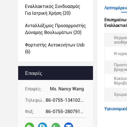
Εναλλακτικός Συνδυασμός
Λεπτομέρειε
Για Ιατρική Χρήση
(20)
Επισημαίνω
Ανταλλάξιμος Προσαρμοστής
Εναλλακτικό
Δύναμης Βουλωμάτων
(20)
Θέρμα
αποθήκ
Φορτιστής Αυτοκινήτων Usb
(6)
Η υγρα
Προστα
βραχυ
Επαφές
Κύκλος
θόρυβο
Επαφές:
Ms. Nancy Wang
Χρώμα
Τηλεφώνημα:
86-0755-13410274294
Υγειονομικ
Φαξ:
86-0755-28079166