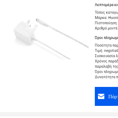
MTBF προ
Λεπτομέρειες
UL/CE/F
Τόπος καταγω
Μάρκα: Huon
Πιστοποίηση:
Αριθμό μοντ
Όροι πληρωμ
Ποσότητα παρ
Τιμή: negotia
Συσκευασία 
Χρόνος παράδ
παραλαβή τη
Όροι πληρωμή
Δυνατότητα π
Πάρτ