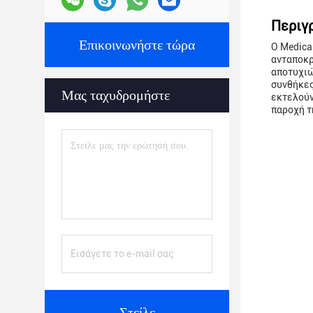
Περιγ
Επικοινωνήστε τώρα
Ο Medica
ανταποκρ
αποτυχιώ
συνθήκες
Μας ταχυδρομήστε
εκτελούν
παροχή τ
Στείλε