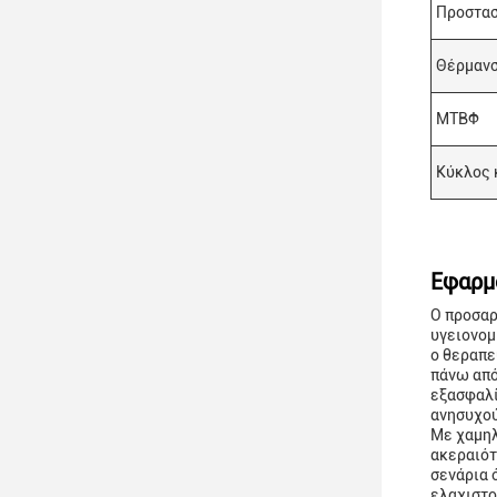
Προστασ
Θέρμανσ
ΜΤΒΦ
Κύκλος 
Εφαρμ
Ο προσαρ
υγειονομ
ο θεραπε
πάνω από
εξασφαλί
ανησυχού
Με χαμηλ
ακεραιότ
σενάρια 
ελαχιστο