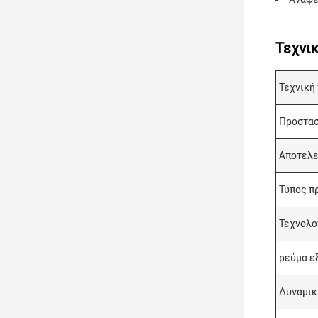
Τεχνι
Τεχνική
Προστασ
Αποτελε
Τύπος π
Τεχνολο
ρεύμα ε
Δυναμικ