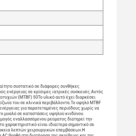
αίτητο συστατικό σε διάφορες συνθήκες
ούς ενέργειας σε κρίσιμες ιατρικές συσκευές.Αυτός
οτυχιών (MTBF) 50Το υλικό αυτό έχει διαρκέσει
ροζωία του σε κλινικά περιβάλλοντα.Το υψηλό MTBF
 ενέργειας για παρατεταμένες περιόδους χωρίς να
το μυαλό σε καταστάσεις υψηλού κινδύνου.
ρμογός εναλλασσόμενου ρεύματος διατηρεί την
το χαρακτηριστικό είναι ιδιαίτερα σημαντικό σε
ιάρκεια λεπτών χειρουργικών επεμβάσεων.Η
AC βοηθά στη διατήρηση της ακρίβειας και της