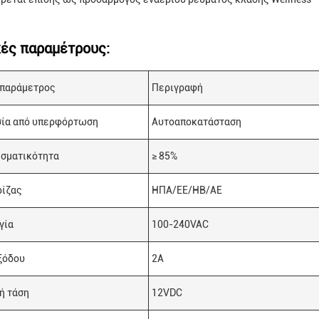
κές παραμέτρους:
 παράμετρος
Περιγραφή
ία από υπερφόρτωση
Αυτοαποκατάσταση
σματικότητα
≥ 85%
ρίζας
ΗΠΑ/ΕΕ/ΗΒ/ΑΕ
γία
100-240VAC
ξόδου
2Α
ή τάση
12VDC