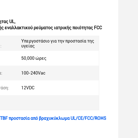
ητας UL
,
ς εναλλακτικού ρεύματος ιατρικής ποιότητας FCC
Υπεργοστάσιο για την προστασία της
:
υγείας
50,000 ώρες
α:
100-240Vac
τάση:
12VDC
 MTBF προστασία από βραχυκύκλωμα UL/CE/FCC/ROHS