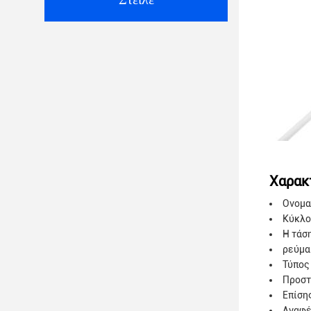
Χαρακ
Ονομα
Κύκλο
Η τάσ
ρεύμα
Τύπος
Προστ
Επίση
Αναφέ