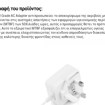
ραφή του προϊόντος:
l Grade AC Adapter αντιπροσωπεύει το αποκορύφωμα της ακριβούς μηχ
ίνεται στις αυστηρές απαιτήσεις των εφαρμογών υγειονομικής περ
ν (MTBF) των 50Χιλιάδες ώρες, αυτός ο προσαρμογός θέτει το πρότυ
.Αυτό το εξαιρετικό MTBF εξασφαλίζει ότι οι επαγγελματίες υγείας 
 με συνέπεια, ελαχιστοποιώντας τον κίνδυνο απροσδόκητων διακοπώ
ης καλύτερης δυνατής φροντίδας στους ασθενείς τους.