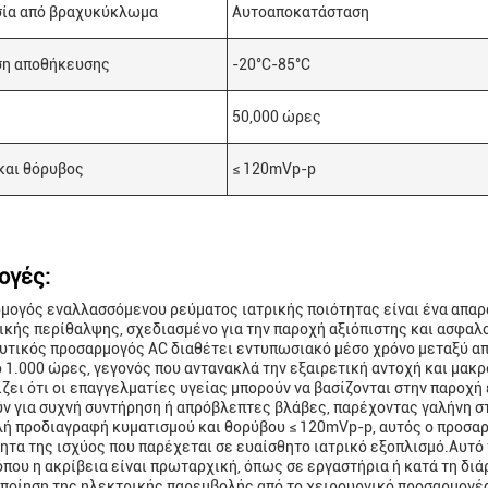
ία από βραχυκύκλωμα
Αυτοαποκατάσταση
η αποθήκευσης
-20°C-85°C
50,000 ώρες
και θόρυβος
≤ 120mVp-p
ογές:
μογός εναλλασσόμενου ρεύματος ιατρικής ποιότητας είναι ένα απαρ
ικής περίθαλψης, σχεδιασμένο για την παροχή αξιόπιστης και ασφαλ
υτικός προσαρμογός AC διαθέτει εντυπωσιακό μέσο χρόνο μεταξύ απ
 1.000 ώρες, γεγονός που αντανακλά την εξαιρετική αντοχή και μακ
ζει ότι οι επαγγελματίες υγείας μπορούν να βασίζονται στην παροχή
ν για συχνή συντήρηση ή απρόβλεπτες βλάβες, παρέχοντας γαλήνη σ
ή προδιαγραφή κυματισμού και θορύβου ≤ 120mVp-p, αυτός ο προσα
ητα της ισχύος που παρέχεται σε ευαίσθητο ιατρικό εξοπλισμό.Αυτό 
όπου η ακρίβεια είναι πρωταρχική, όπως σε εργαστήρια ή κατά τη δ
ποίηση της ηλεκτρικής παρεμβολής από το χειρουργικό προσαρμογέα 