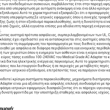
 των συνδεδεμένων συσκευών, συμβάλλοντας έτσι στην παροχή υψηλ
σία από υπερφόρτωση με αυτόματη ανάκαμψη είναι ένα άλλο κρίσιμο
 εξοπλισμού.Αυτό το χαρακτηριστικό εξασφαλίζει ότι ο προσαρμογός
σταση υπερφόρτωσηςΣε ιατρικές εφαρμογές όπου η συνεχής τροφοδο
ξης ζωής ή στον εξοπλισμό παρακολούθησης, αυτή η δυνατότητα είνα
ό από ζημιές, αλλά εγγυάται επίσης μια αδιάλειπτη παροχή ενέργειας
.
ντας αυστηρά πρότυπα ασφάλειας, συμπεριλαμβανομένων των UL, CE
 κλάσης έχει σχεδιαστεί για να ανταποκρίνεται στις αυστηρές απαιτ
τοποιούν τη συμμόρφωση του προσαρμογέα με τους διεθνείς κανονισμ
οιηθεί με ασφάλεια σε διάφορα περιβάλλοντα υγειονομικής περίθαλ
ή των χειριστών.όπου η ευημερία των ασθενών είναι η κύρια ανησυχ
ο εύρος τάσης εισόδου 100-240VAC του Medical Grade AC Adapter το
ικά δίκτυα ηλεκτρικής ενέργειας παγκοσμίως.Αυτό το χαρακτηριστικό
άσεις που λειτουργούν διεθνώς ή σε περιοχές με μεταβλητές πηγές 
αστών ιατρικού εξοπλισμού, επιτρέποντάς τους να παράγουν έναν κ
φοδοτεί κρίσιμα συστήματα παρακολούθησης, μηχανήματα διατήρησης 
 Adapter είναι μια αξιόπιστη και ασφαλής επιλογή.συνδυασμένο με π
 φάσμα ιατρικών εφαρμογών, διασφαλίζοντας ότι οι πάροχοι υγειον
 δυνατή φροντίδα με την υποστήριξη σταθερής και ασφαλούς ισχύος
ρμογή: