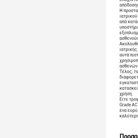
απόδοσης
Η προστα
ιατρικού
από κατά
υποστήρι
εξοπλισμ
ασθενούς
Ακολουθώ
ιατρικής
αυτά πισ
χρησιμοπ
ασθενών 
Τέλος, τ
διαφορετ
εγκαταστ
κατασκευ
χρήση.
Είτε τρο
Grade AC
ένα ευρύ
καλύτερη
Προσα