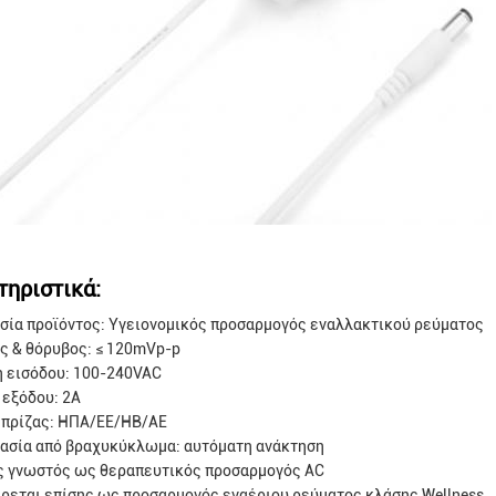
τηριστικά:
σία προϊόντος: Υγειονομικός προσαρμογός εναλλακτικού ρεύματος
ς & θόρυβος: ≤ 120mVp-p
η εισόδου: 100-240VAC
 εξόδου: 2A
 πρίζας: ΗΠΑ/ΕΕ/ΗΒ/ΑΕ
ασία από βραχυκύκλωμα: αυτόματη ανάκτηση
ς γνωστός ως θεραπευτικός προσαρμογός AC
ρεται επίσης ως προσαρμογός εναέριου ρεύματος κλάσης Wellness