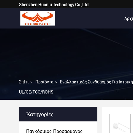
Shenzhen Huoniu Technology Co.,Ltd
Αρχι
Σπίτι
>
Προϊόντα
>
Εναλλακτικός Συνδυασμός Για Ιατρικ
UL/CE/FCC/ROHS
Κατηγορίες
Παγκόσμιος Προσαρμογός