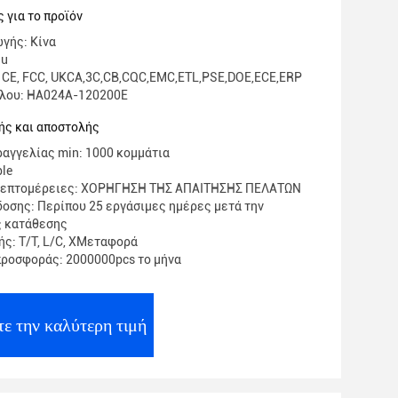
στασία από βραχυκύκλωμα
 για το προϊόν
CC/ROHS
γής: Κίνα
iu
 CE, FCC, UKCA,3C,CB,CQC,EMC,ETL,PSE,DOE,ECE,ERP
έλου: HA024A-120200E
ής και αποστολής
αγγελίας min: 1000 κομμάτια
ble
λεπτομέρειες: ΧΟΡΗΓΗΣΗ ΤΗΣ ΑΠΑΙΤΗΣΗΣ ΠΕΛΑΤΩΝ
οσης: Περίπου 25 εργάσιμες ημέρες μετά την
ς κατάθεσης
ς: Τ/Τ, L/C, XΜεταφορά
ροσφοράς: 2000000pcs το μήνα
ε την καλύτερη τιμή