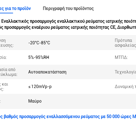
ς για το προϊόν
Περιγραφή του προϊόντος
:
Εναλλακτικός προσαρμογός εναλλακτικού ρεύματος ιατρικής ποιότ
ς προσαρμογός εναέριου ρεύματος ιατρικής ποιότητας CE
,
Διορθωτή
νση
Πρότυπα
-20°C-85°C
ευσης:
ασφαλείας
σία:
5%-95%RH
ΜΤΠΔ:
σία από
Αυτοαποκατάσταση
Τεχνολογί
κύκλωμα:
 και
≤ 120mVp-p
Δυναμική 
ς:
:
Μαύρο
ός βαθμός προσαρμογός εναλλασσόμενου ρεύματος με 50 000 ώρες