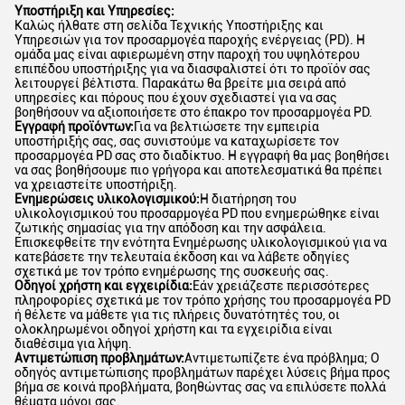
Υποστήριξη και Υπηρεσίες:
Καλώς ήλθατε στη σελίδα Τεχνικής Υποστήριξης και
Υπηρεσιών για τον προσαρμογέα παροχής ενέργειας (PD). Η
ομάδα μας είναι αφιερωμένη στην παροχή του υψηλότερου
επιπέδου υποστήριξης για να διασφαλιστεί ότι το προϊόν σας
λειτουργεί βέλτιστα. Παρακάτω θα βρείτε μια σειρά από
υπηρεσίες και πόρους που έχουν σχεδιαστεί για να σας
βοηθήσουν να αξιοποιήσετε στο έπακρο τον προσαρμογέα PD.
Εγγραφή προϊόντων:
Για να βελτιώσετε την εμπειρία
υποστήριξής σας, σας συνιστούμε να καταχωρίσετε τον
προσαρμογέα PD σας στο διαδίκτυο. Η εγγραφή θα μας βοηθήσει
να σας βοηθήσουμε πιο γρήγορα και αποτελεσματικά θα πρέπει
να χρειαστείτε υποστήριξη.
Ενημερώσεις υλικολογισμικού:
Η διατήρηση του
υλικολογισμικού του προσαρμογέα PD που ενημερώθηκε είναι
ζωτικής σημασίας για την απόδοση και την ασφάλεια.
Επισκεφθείτε την ενότητα Ενημέρωσης υλικολογισμικού για να
κατεβάσετε την τελευταία έκδοση και να λάβετε οδηγίες
σχετικά με τον τρόπο ενημέρωσης της συσκευής σας.
Οδηγοί χρήστη και εγχειρίδια:
Εάν χρειάζεστε περισσότερες
πληροφορίες σχετικά με τον τρόπο χρήσης του προσαρμογέα PD
ή θέλετε να μάθετε για τις πλήρεις δυνατότητές του, οι
ολοκληρωμένοι οδηγοί χρήστη και τα εγχειρίδια είναι
διαθέσιμα για λήψη.
Αντιμετώπιση προβλημάτων:
Αντιμετωπίζετε ένα πρόβλημα; Ο
οδηγός αντιμετώπισης προβλημάτων παρέχει λύσεις βήμα προς
βήμα σε κοινά προβλήματα, βοηθώντας σας να επιλύσετε πολλά
θέματα μόνοι σας.