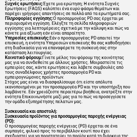
Συχνές ερωτήσεις:
Έχετε μια ερώτηση; Η ενότητα Συχνές
Ερωτήσεις (FAQS) καλύπτει ένα ευρύ φάσμα θεμάτων και
παρέχει γρήγορες απαντήσεις σε πολλά από τα ερωτήματά σας.
Πληροφορίες εγγύησης:
Ο προσαρμογέας PD σας έρχεται με
περιορισμένη εγγύηση. Ελέγξτε τη σελίδα πληροφοριών
εγγύησης για λεπτομέρειες σχετικά με την κάλυψη και πώς να
κάνετε μια αξίωση εάν είναι απαραίτητο.
Υπηρεσίες επισκευής:
Εάν ο προσαρμογέας PD απαιτεί την
επισκευή, η ενότητα Υπηρεσιών επισκευής θα σας καθοδηγήσει
στη διαδικασία για να επαναφέρετε τη συσκευή σας στην
κατάσταση λειτουργίας.
Κοινοτικό φόρουμ:
Γίνετε μέλος του φόρουμ της κοινότητας
μας για να συνδεθείτε με άλλους χρήστες. Μοιραστείτε τις
εμπειρίες σας, κάντε ερωτήσεις και λάβετε συμβουλές από
τους συναδέλφους χρήστες προσαρμογέα PD και
εμπειρογνώμονες προϊόντων.
Στόχος μας είναι να διασφαλίσουμε ότι είστε απόλυτα
ικανοποιημένοι με τον προσαρμογέα PD και την υποστήριξη που
λαμβάνετε. Εάν χρειάζεστε περαιτέρω βοήθεια, ανατρέξτε στην
ενότητα Επικοινωνήστε μαζί μας για το πώς να προσεγγίσετε
την ομάδα εξυπηρέτησης πελατών μας.
Συσκευασία και αποστολή:
Συσκευασία προϊόντος για προσαρμογέας παροχής ενέργειας
(PD):
Ο προσαρμογέας παροχής ενέργειας (PD) έρχεται σε ένα
συμπαγές, φιλικό προς το περιβάλλον κουτί που έχει
σχεδιαστεί για να προστατεύει το προϊόν κατά τη διάρκεια της