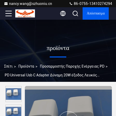
nancy.wang@szhuoniu.cn
86-0755-13410274294
Απόσπασμα
προϊόντα
Σπίτι
>
Προϊόντα
>
Προσαρμοστής Παροχής Ενέργειας PD
>
PD Universal Usb C Adapter Δύναμη 20W έξοδος Λευκός
φορτιστής για συσκευές PD