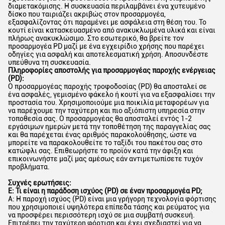
διαμετακόμισης. Η συσκευασία περιλαμβάνει ένα χυτευμένο
δίσκο που ταιριάζει ακριβώς στον προσαρμογέα,
εξασφαλίζοντας ότι παραμένει με ασφάλεια στη θέση του. Το
κουτί είναι κατασκευασμένο από ανακυκλωμένα υλικά και είναι
πλήρως ανακυκλώσιμο. Στο εσωτερικό, θα βρείτε τον
προσαρμογέα PD μαζί με ένα εγχειρίδιο χρήσης που παρέχει
οδηγίες για ασφαλή και αποτελεσματική χρήση. Αποσυνδέστε
υπεύθυνα τη συσκευασία.
Πληροφορίες αποστολής για προσαρμογέας παροχής ενέργειας
(PD):
Ο προσαρμογέας παροχής τροφοδοσίας (PD) θα αποσταλεί σε
ένα ασφαλές, γεμισμένο φάκελο ή κουτί για να εξασφαλίσει την
προστασία του. Χρησιμοποιούμε μια ποικιλία μεταφορέων για
να παρέχουμε την ταχύτερη και πιο αξιόπιστη υπηρεσία στην
τοποθεσία σας. Ο προσαρμογέας θα αποσταλεί εντός 1-2
εργάσιμων ημερών μετά την τοποθέτηση της παραγγελίας σας
και θα παρέχεται ένας αριθμός παρακολούθησης, ώστε να
μπορείτε να παρακολουθείτε το ταξίδι του πακέτου σας στο
κατώφλι σας. Επιθεωρήστε το προϊόν κατά την άφιξη και
επικοινωνήστε μαζί μας αμέσως εάν αντιμετωπίσετε τυχόν
προβλήματα.
Συχνές ερωτήσεις:
Ε: Τι είναι η παράδοση ισχύος (PD) σε έναν προσαρμογέα PD;
A: Η παροχή ισχύος (PD) είναι μια γρήγορη τεχνολογία φόρτισης
που χρησιμοποιεί υψηλότερα επίπεδα τάσης και ρεύματος για
να προσφέρει περισσότερη ισχύ σε μια συμβατή συσκευή.
Επιτρέπει την ταχύτερη φόρτιση και έχει σχεδιαστεί για να