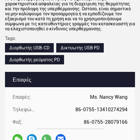
χαρακτηριστικά ασφαλείας για τη διαχείριση της θερμότητας
και την πρόληψη της υπερθέρμανσης. Ωστόσο, είναι σημαντικό
να μην καλύψουμε τον προσαρμογέα ή να εμποδίζουμε τον
εξαερισμό του κατά τη χρήση και να το χρησιμοποιήσουμε
σύμφωνα με τις κατευθυντήριες γραμμές του κατασκευαστή για
να ελαχιστοποιηθεί ο κίνδυνος υπερθέρμανσης.
Tags:
Διορθωτής USB-CD
Δικτυωτής USB PD
Διορθωτής ρεύματος PD
Επαφές
Επαφές:
Ms. Nancy Wang
Τηλεφώνημα:
86-0755-13410274294
Φαξ:
86-0755-28079166