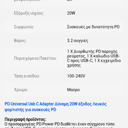
Εξόρυξη ισχύος:
20W
Συμφωνία:
Συσκευές με δυνατότητα PD
Βάρος:
3.2 ουγγιές
1 X Διορθωτής PD παροχής
ρεύματος, 1 X καλώδιο USB-
Περιεχόμενα Πακέτου:
C προς USB-C, 1 X εγχειρίδιο
χρήσης
Τάση εισόδου:
100-240V
Χρώμα:
Μαύρο
PD Universal Usb C Adapter Δύναμη 20W έξοδος Λευκός
φορτιστής για συσκευές PD
Περιγραφή προϊόντος:
Ο προσαρμογέας PD Power PD διαθέτει έναν σύγχρονο τύπο