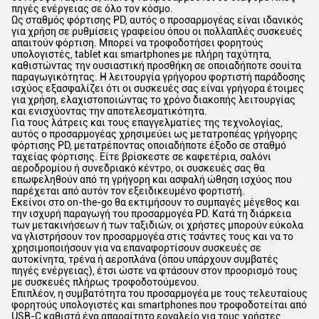
πηγές ενέργειας σε όλο τον κόσμο.
Ως σταθμός φόρτισης PD, αυτός ο προσαρμογέας είναι ιδανικός
για χρήση σε ρυθμίσεις γραφείου όπου οι πολλαπλές συσκευές
απαιτούν φόρτιση. Μπορεί να τροφοδοτήσει φορητούς
υπολογιστές, tablet και smartphones με πλήρη ταχύτητα,
καθιστώντας την ουσιαστική προσθήκη σε οποιαδήποτε σουίτα
παραγωγικότητας. Η λειτουργία γρήγορου φορτιστή παράδοσης
ισχύος εξασφαλίζει ότι οι συσκευές σας είναι γρήγορα έτοιμες
για χρήση, ελαχιστοποιώντας το χρόνο διακοπής λειτουργίας
και ενισχύοντας την αποτελεσματικότητα.
Για τους λάτρεις και τους επαγγελματίες της τεχνολογίας,
αυτός ο προσαρμογέας χρησιμεύει ως μετατροπέας γρήγορης
φόρτισης PD, μετατρέποντας οποιαδήποτε έξοδο σε σταθμό
ταχείας φόρτισης. Είτε βρίσκεστε σε καφετέρια, σαλόνι
αεροδρομίου ή συνεδριακό κέντρο, οι συσκευές σας θα
επωφεληθούν από τη γρήγορη και ασφαλή ώθηση ισχύος που
παρέχεται από αυτόν τον εξειδικευμένο φορτιστή.
Εκείνοι στο on-the-go θα εκτιμήσουν το συμπαγές μέγεθος και
την ισχυρή παραγωγή του προσαρμογέα PD. Κατά τη διάρκεια
των μετακινήσεων ή των ταξιδιών, οι χρήστες μπορούν εύκολα
να γλιστρήσουν τον προσαρμογέα στις τσάντες τους και να το
χρησιμοποιήσουν για να επαναφορτίσουν συσκευές σε
αυτοκίνητα, τρένα ή αεροπλάνα (όπου υπάρχουν συμβατές
πηγές ενέργειας), έτσι ώστε να φτάσουν στον προορισμό τους
με συσκευές πλήρως τροφοδοτούμενου.
Επιπλέον, η συμβατότητα του προσαρμογέα με τους τελευταίους
φορητούς υπολογιστές και smartphones που τροφοδοτείται από
USB-C καθιστά ένα απαραίτητο εργαλείο για τους χρήστες