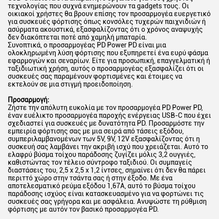
τεχνολογίας που συχνά ενημερώνουν τα gadgets τους. Οι
οικιακοί χρήστες θα βρουν επίσης τον προσαρμογέα ευεργετικό
για συσκευές φόρτισης όπως κονσόλες τυχερών παιχνιδιών ή
ασύρματα ακουστικά, εξασφαλίζοντας ότι ο χρόνος αναψυχής
δεν διακόπτεται ποτέ από χαμηλή μπαταρία.
Συνοπτικά, ο προσαρμογέας PD Power PD είναι μια
ολοκληρωμένη λύση φόρτισης που εξυπηρετεί ένα ευρύ φάσμα
εφαρμογών και σεναρίων. Είτε για προσωπική, επαγγελματική ή
ταξιδιωτική χρήση, αυτός ο προσαρμογέας εξασφαλίζει ότι οι
συσκευές σας παραμένουν φορτισμένες και έτοιμες να
εκτελούν σε μια στιγμή προειδοποίηση.
Προσαρμογή:
Ζήστε την απόλυτη ευκολία με τον προσαρμογέα PD Power PD,
έναν ευέλικτο προσαρμογέα παροχής ενέργειας USB-C που έχει
σχεδιαστεί για συσκευές με δυνατότητα PD. Προσαρμόστε την
εμπειρία φόρτισης σας με μια σειρά από τάσεις εξόδου,
συμπεριλαμβανομένων των 5V, 9V, 12V εξασφαλίζοντας ότι η
συσκευή σας λαμβάνει την ακριβή ισχύ που χρειάζεται. Αυτό το
ελαφρύ βύσμα τοίχου παράδοσης ζυγίζει μόλις 3,2 ουγγιές,
καθιστώντας τον τέλειο σύντροφο ταξιδιού. Οι συμπαγείς
διαστάσεις του, 2,5 x 2,5 x 1,2 ίντσες, σημαίνει ότι δεν θα πάρει
περιττό χώρο στην τσάντα σας ή στην έξοδο. Με ένα
αποτελεσματικό ρεύμα εξόδου 1,67A, αυτό το βύσμα τοίχου
παράδοσης ισχύος είναι κατασκευασμένο για να φορτώνει τις
συσκευές σας γρήγορα και με ασφάλεια. Ανυψώστε τη ρύθμιση
φόρτισης με αυτόν τον βασικό προσαρμογέα PD.