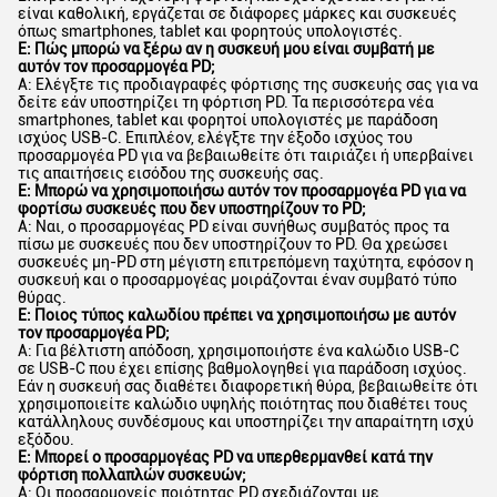
είναι καθολική, εργάζεται σε διάφορες μάρκες και συσκευές
όπως smartphones, tablet και φορητούς υπολογιστές.
Ε: Πώς μπορώ να ξέρω αν η συσκευή μου είναι συμβατή με
αυτόν τον προσαρμογέα PD;
Α: Ελέγξτε τις προδιαγραφές φόρτισης της συσκευής σας για να
δείτε εάν υποστηρίζει τη φόρτιση PD. Τα περισσότερα νέα
smartphones, tablet και φορητοί υπολογιστές με παράδοση
ισχύος USB-C. Επιπλέον, ελέγξτε την έξοδο ισχύος του
προσαρμογέα PD για να βεβαιωθείτε ότι ταιριάζει ή υπερβαίνει
τις απαιτήσεις εισόδου της συσκευής σας.
Ε: Μπορώ να χρησιμοποιήσω αυτόν τον προσαρμογέα PD για να
φορτίσω συσκευές που δεν υποστηρίζουν το PD;
Α: Ναι, ο προσαρμογέας PD είναι συνήθως συμβατός προς τα
πίσω με συσκευές που δεν υποστηρίζουν το PD. Θα χρεώσει
συσκευές μη-PD στη μέγιστη επιτρεπόμενη ταχύτητα, εφόσον η
συσκευή και ο προσαρμογέας μοιράζονται έναν συμβατό τύπο
θύρας.
Ε: Ποιος τύπος καλωδίου πρέπει να χρησιμοποιήσω με αυτόν
τον προσαρμογέα PD;
Α: Για βέλτιστη απόδοση, χρησιμοποιήστε ένα καλώδιο USB-C
σε USB-C που έχει επίσης βαθμολογηθεί για παράδοση ισχύος.
Εάν η συσκευή σας διαθέτει διαφορετική θύρα, βεβαιωθείτε ότι
χρησιμοποιείτε καλώδιο υψηλής ποιότητας που διαθέτει τους
κατάλληλους συνδέσμους και υποστηρίζει την απαραίτητη ισχύ
εξόδου.
Ε: Μπορεί ο προσαρμογέας PD να υπερθερμανθεί κατά την
φόρτιση πολλαπλών συσκευών;
Α: Οι προσαρμογείς ποιότητας PD σχεδιάζονται με