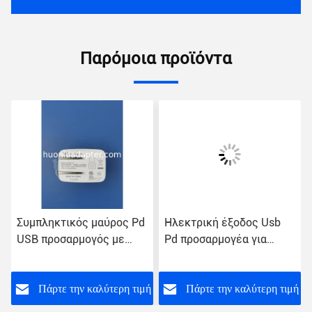
Παρόμοια προϊόντα
Συμπληκτικός μαύρος Pd
Ηλεκτρική έξοδος Usb
USB προσαρμογός με
Pd προσαρμογέα για
προστασία από
συσκευές που
βραχυκύκλωμα 18W
επιτρέπουν PD ελαφρύ
30W μαύρο προσαρμογέα
ή
Πάρτε την καλύτερη τιμή
Πάρτε την καλύτερη τιμή
ασφάλειας