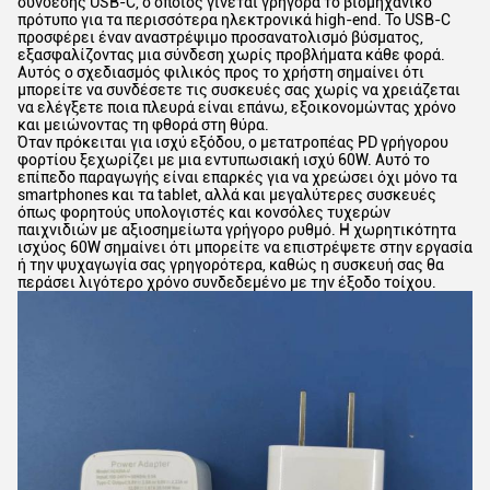
σύνδεσης USB-C, ο οποίος γίνεται γρήγορα το βιομηχανικό
πρότυπο για τα περισσότερα ηλεκτρονικά high-end. Το USB-C
προσφέρει έναν αναστρέψιμο προσανατολισμό βύσματος,
εξασφαλίζοντας μια σύνδεση χωρίς προβλήματα κάθε φορά.
Αυτός ο σχεδιασμός φιλικός προς το χρήστη σημαίνει ότι
μπορείτε να συνδέσετε τις συσκευές σας χωρίς να χρειάζεται
να ελέγξετε ποια πλευρά είναι επάνω, εξοικονομώντας χρόνο
και μειώνοντας τη φθορά στη θύρα.
Όταν πρόκειται για ισχύ εξόδου, ο μετατροπέας PD γρήγορου
φορτίου ξεχωρίζει με μια εντυπωσιακή ισχύ 60W. Αυτό το
επίπεδο παραγωγής είναι επαρκές για να χρεώσει όχι μόνο τα
smartphones και τα tablet, αλλά και μεγαλύτερες συσκευές
όπως φορητούς υπολογιστές και κονσόλες τυχερών
παιχνιδιών με αξιοσημείωτα γρήγορο ρυθμό. Η χωρητικότητα
ισχύος 60W σημαίνει ότι μπορείτε να επιστρέψετε στην εργασία
ή την ψυχαγωγία σας γρηγορότερα, καθώς η συσκευή σας θα
περάσει λιγότερο χρόνο συνδεδεμένο με την έξοδο τοίχου.